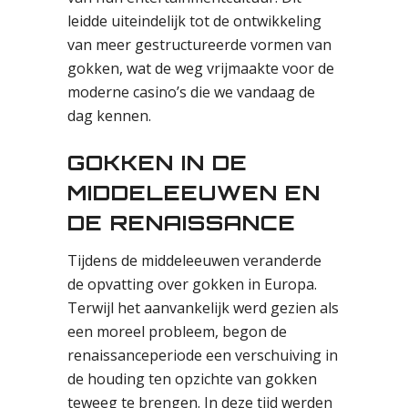
leidde uiteindelijk tot de ontwikkeling
van meer gestructureerde vormen van
gokken, wat de weg vrijmaakte voor de
moderne casino’s die we vandaag de
dag kennen.
GOKKEN IN DE
MIDDELEEUWEN EN
DE RENAISSANCE
Tijdens de middeleeuwen veranderde
de opvatting over gokken in Europa.
Terwijl het aanvankelijk werd gezien als
een moreel probleem, begon de
renaissanceperiode een verschuiving in
de houding ten opzichte van gokken
teweeg te brengen. In deze tijd werden