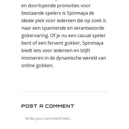
en doorlopende promoties voor
bestaande spelers is Spinmaya de
ideale plek voor iedereen die op zoek is
naar een spannende en verantwoorde
gokervaring. Of je nu een casual speler
bent of een fervent gokker, Spinmaya
biedt iets voor iedereen en blijft
innoveren in de dynamische wereld van
online gokken.
POST A COMMENT