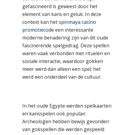
gefascineerd is geweest door het
element van kans en geluk. In deze
context kan het
spinmaya casino
promotiecode
een interessante
moderne benadering zijn van dit oude
fascinerende spelgedrag. Deze spellen
waren vaak verbonden met rituelen en
sociale interactie, waardoor gokken
meer werd dan alleen een spel; het
werd een onderdeel van de cultuur.
In het oude Egypte werden spelkaarten
en kansspelen ook populair.
Archeologen hebben bewijs gevonden
van gokspellen die werden gespeeld