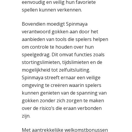
eenvoudig en veilig hun favoriete
spellen kunnen verkennen.
Bovendien moedigt Spinmaya
verantwoord gokken aan door het
aanbieden van tools die spelers helpen
om controle te houden over hun
speelgedrag. Dit omvat functies zoals
stortingslimieten, tijdslimieten en de
mogelijkheid tot zelfuitsluiting.
Spinmaya streeft ernaar een veilige
omgeving te creëren waarin spelers
kunnen genieten van de spanning van
gokken zonder zich zorgen te maken
over de risico’s die eraan verbonden
zijn.
Met aantrekkelijke welkomstbonussen