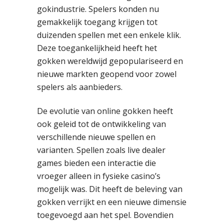
gokindustrie. Spelers konden nu
gemakkelijk toegang krijgen tot
duizenden spellen met een enkele klik.
Deze toegankelijkheid heeft het
gokken wereldwijd gepopulariseerd en
nieuwe markten geopend voor zowel
spelers als aanbieders.
De evolutie van online gokken heeft
ook geleid tot de ontwikkeling van
verschillende nieuwe spellen en
varianten. Spellen zoals live dealer
games bieden een interactie die
vroeger alleen in fysieke casino’s
mogelijk was. Dit heeft de beleving van
gokken verrijkt en een nieuwe dimensie
toegevoegd aan het spel. Bovendien