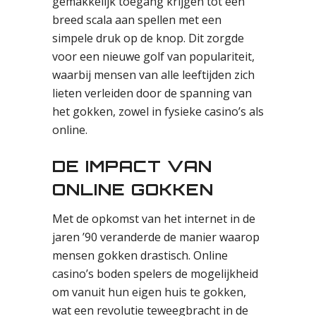
gemakkelijk toegang krijgen tot een
breed scala aan spellen met een
simpele druk op de knop. Dit zorgde
voor een nieuwe golf van populariteit,
waarbij mensen van alle leeftijden zich
lieten verleiden door de spanning van
het gokken, zowel in fysieke casino’s als
online.
DE IMPACT VAN
ONLINE GOKKEN
Met de opkomst van het internet in de
jaren ’90 veranderde de manier waarop
mensen gokken drastisch. Online
casino’s boden spelers de mogelijkheid
om vanuit hun eigen huis te gokken,
wat een revolutie teweegbracht in de