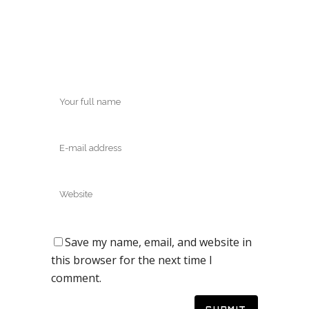
Save my name, email, and website in
this browser for the next time I
comment.