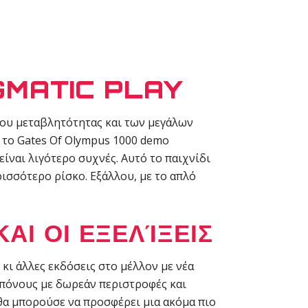
AGMATIC PLAY
 του μεταβλητότητας και των μεγάλων
, το Gates Of Olympus 1000 demo
ίναι λιγότερο συχνές. Αυτό το παιχνίδι
ισσότερο ρίσκο. Εξάλλου, με το απλό
Ι ΟΙ ΕΞΕΛΊΞΕΙΣ
ι κι άλλες εκδόσεις στο μέλλον με νέα
μπόνους με δωρεάν περιστροφές και
θα μπορούσε να προσφέρει μια ακόμα πιο