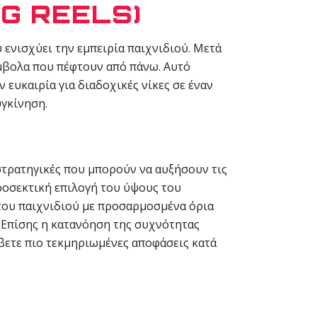
NG REELS)
 ενισχύει την εμπειρία παιχνιδιού. Μετά
ύμβολα που πέφτουν από πάνω. Αυτό
 ευκαιρία για διαδοχικές νίκες σε έναν
υγκίνηση.
στρατηγικές που μπορούν να αυξήσουν τις
προσεκτική επιλογή του ύψους του
ατου παιχνιδιού με προσαρμοσμένα όρια
. Επίσης η κατανόηση της συχνότητας
βετε πιο τεκμηριωμένες αποφάσεις κατά