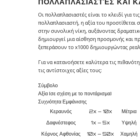
ΠΟΛΛΑΠΛΑΣΙΑΣΤΈΣ ΚΑΙ 
Οι πολλαπλασιαστές είναι το κλειδί για τ
πολλαπλασιαστή, η αξία του προστίθεται 
στην συνολική νίκη, αυξάνοντας δραματι
δημιουργεί μια αίσθηση προσμονής και πρ
ξεπεράσουν το x1000 δημιουργώντας ρεαλ
Για να κατανοήσετε καλύτερα τις πιθανότ
τις αντίστοιχες αξίες τους:
Σύμβολο
Αξία (σε σχέση με το ποντάρισμα)
Συχνότητα Εμφάνισης
Κεραυνός
2x – 10x
Μέτρια
Δαφνέστεφος
1x – 5x
Υψηλή
Κόρνος Αφθονίας
10x – 50x
Χαμηλή