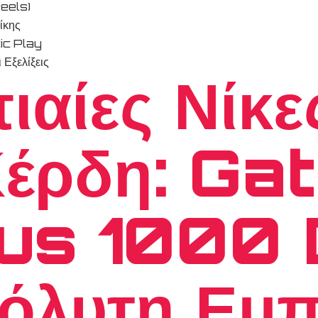
Reels)
ίκης
tic Play
Εξελίξεις
ιαίες Νίκε
Κέρδη: Ga
us 1000
όλυτη Εμπ