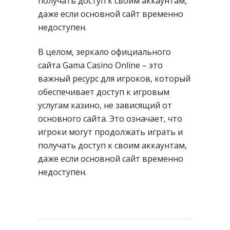
получать доступ к своим аккаунтам,
даже если основной сайт временно
недоступен.
В целом, зеркало официального
сайта Gama Casino Online – это
важный ресурс для игроков, который
обеспечивает доступ к игровым
услугам казино, не зависящий от
основного сайта. Это означает, что
игроки могут продолжать играть и
получать доступ к своим аккаунтам,
даже если основной сайт временно
недоступен.