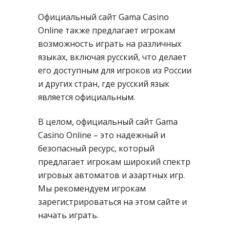
Официальный сайт Gama Casino
Online также предлагает игрокам
возможность играть на различных
языках, включая русский, что делает
его доступным для игроков из России
и других стран, где русский язык
является официальным.
В целом, официальный сайт Gama
Casino Online – это надежный и
безопасный ресурс, который
предлагает игрокам широкий спектр
игровых автоматов и азартных игр.
Мы рекомендуем игрокам
зарегистрироваться на этом сайте и
начать играть.