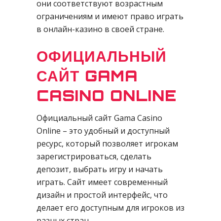
они соответствуют возрастным
ограничениям и имеют право играть
в онлайн-казино в своей стране.
ОФИЦИАЛЬНЫЙ
САЙТ GAMA
CASINO ONLINE
Официальный сайт Gama Casino
Online – это удобный и доступный
ресурс, который позволяет игрокам
зарегистрироваться, сделать
депозит, выбрать игру и начать
играть. Сайт имеет современный
дизайн и простой интерфейс, что
делает его доступным для игроков из
разных стран.