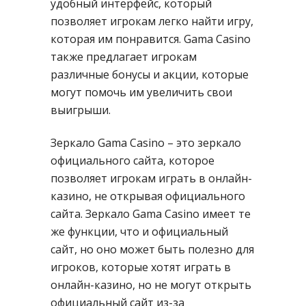
удобный интерфейс, который
позволяет игрокам легко найти игру,
которая им понравится. Gama Casino
также предлагает игрокам
различные бонусы и акции, которые
могут помочь им увеличить свои
выигрыши.
Зеркало Gama Casino – это зеркало
официального сайта, которое
позволяет игрокам играть в онлайн-
казино, не открывая официального
сайта. Зеркало Gama Casino имеет те
же функции, что и официальный
сайт, но оно может быть полезно для
игроков, которые хотят играть в
онлайн-казино, но не могут открыть
официальный сайт из-за