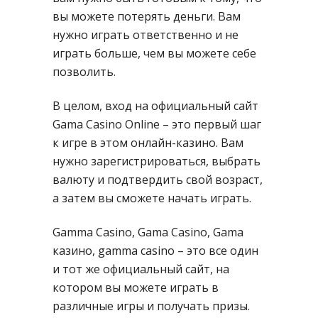
вы можете потерять деньги. Вам
нужно играть ответственно и не
играть больше, чем вы можете себе
позволить.
В целом, вход на официальный сайт
Gama Casino Online – это первый шаг
к игре в этом онлайн-казино. Вам
нужно зарегистрироваться, выбрать
валюту и подтвердить свой возраст,
а затем вы сможете начать играть.
Gamma Casino, Gama Casino, Gama
казино, gamma casino – это все один
и тот же официальный сайт, на
котором вы можете играть в
различные игры и получать призы.