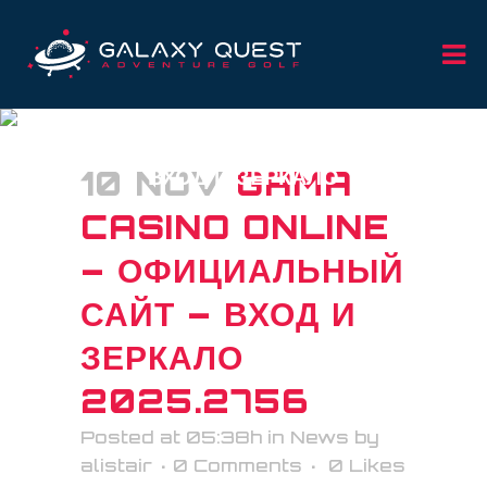
GAMA CASINO ONLINE –
ОФИЦИАЛЬНЫЙ САЙТ –
10 NOV
ВХОД И ЗЕРКАЛО
GAMA
2025.2756
CASINO ONLINE
– ОФИЦИАЛЬНЫЙ
САЙТ – ВХОД И
ЗЕРКАЛО
2025.2756
Posted at 05:38h
in
News
by
alistair
0 Comments
0
Likes