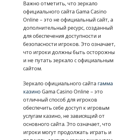
Важно отметить, что зеркало
официального сайта Gama Casino
Online – это не официальный сайт, а
дополнительный ресурс, созданный
для обеспечения доступности и
безопасности игроков. Это означает,
что игроки должны быть осторожны
и не путать зеркало с официальным
сайтом.
Зеркало официального сайта
гамма
казино
Gama Casino Online – это
отличный способ для игроков
обеспечить себе доступ к игровым
услугам казино, не зависящий от
основного сайта. Это означает, что
игроки могут продолжать играть и