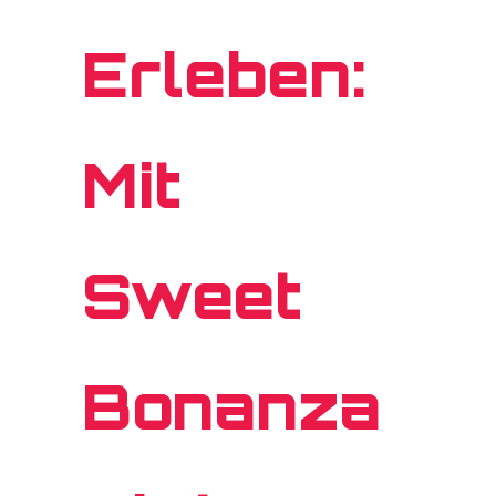
Erleben:
Mit
Sweet
Bonanza