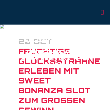
FRUCHTIGE
GLÜCKSSTRÄHNE
20 OCT
ERLEBEN MIT SWEET
BONANZA SLOT ZUM
FRUCHTIGE
GROSSEN GEWINN – S
TRATEGIEN UND TIPPS F
GLÜCKSSTRÄHNE
ÜR
ERLEBEN MIT
SWEET
BONANZA SLOT
ZUM GROSSEN G