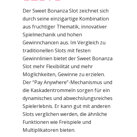
Der Sweet Bonanza Slot zeichnet sich
durch seine einzigartige Kombination
aus fruchtiger Thematik, innovativer
Spielmechanik und hohen
Gewinnchancen aus. Im Vergleich zu
traditionellen Slots mit festen
Gewinnlinien bietet der Sweet Bonanza
Slot mehr Flexibilität und mehr
Möglichkeiten, Gewinne zu erzielen.
Der “Pay Anywhere”-Mechanismus und
die Kaskadentrommeln sorgen für ein
dynamisches und abwechslungsreiches
Spielerlebnis. Er kann gut mit anderen
Slots verglichen werden, die ähnliche
Funktionen wie Freispiele und
Multiplikatoren bieten.