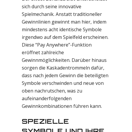
sich durch seine innovative
Spielmechanik. Anstatt traditioneller
Gewinnlinien gewinnt man hier, indem
mindestens acht identische Symbole
irgendwo auf dem Spielfeld erscheinen.
Diese “Pay Anywhere”-Funktion
eröffnet zahlreiche
Gewinnmöglichkeiten. Darüber hinaus
sorgen die Kaskadentrommeln dafür,
dass nach jedem Gewinn die beteiligten
Symbole verschwinden und neue von
oben nachrutschen, was zu
aufeinanderfolgenden
Gewinnkombinationen führen kann.
SPEZIELLE
SYMBOLE UND IHRE