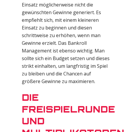
Einsatz möglicherweise nicht die
gewünschten Gewinne generiert. Es
empfiehlt sich, mit einem kleineren
Einsatz zu beginnen und diesen
schrittweise zu erhöhen, wenn man
Gewinne erzielt. Das Bankroll
Management ist ebenso wichtig. Man
sollte sich ein Budget setzen und dieses
strikt einhalten, um langfristig im Spiel
zu bleiben und die Chancen auf
größere Gewinne zu maximieren.
DIE
FREISPIELRUNDE
UND