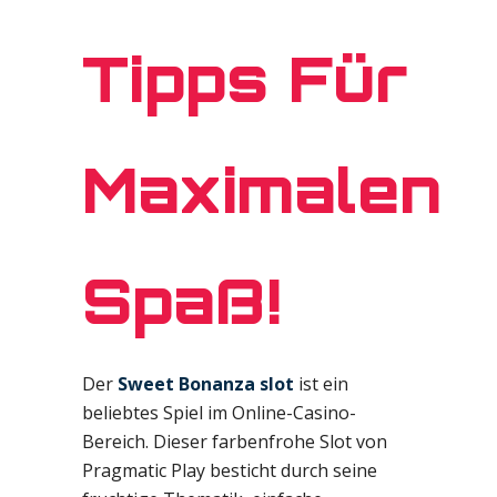
Tipps Für
Maximalen
Spaß!
Der
Sweet Bonanza slot
ist ein
beliebtes Spiel im Online-Casino-
Bereich. Dieser farbenfrohe Slot von
Pragmatic Play besticht durch seine