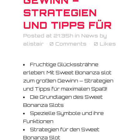
EWINN – S
TRATEGIEN U
ND TIPPS FÜR
Posted at 21:35h
in
News
by
alistair
0 Comments
0
Likes
Fruchtige Glückssträhne
erleben: Mit Sweet Bonanza slot
zum großen Gewinn – Strategien
und Tipps für maximalen Spaß!
Die Grundlagen des Sweet
Bonanza Slots
Spezielle Symbole und ihre
Funktionen
Strategien für den Sweet
Bonanza Slot