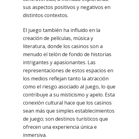
sus aspectos positivos y negativos en
distintos contextos.
El juego también ha influido en la
creación de películas, música y
literatura, donde los casinos son a
menudo el telón de fondo de historias
intrigantes y apasionantes. Las
representaciones de estos espacios en
los medios reflejan tanto la atracción
como el riesgo asociado al juego, lo que
contribuye a su misticismo y apelo. Esta
conexión cultural hace que los casinos
sean más que simples establecimientos
de juego; son destinos turísticos que
ofrecen una experiencia única e
inmersiva.