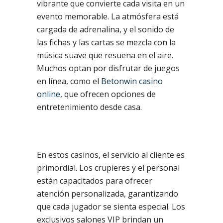
vibrante que convierte cada visita en un
evento memorable. La atmósfera está
cargada de adrenalina, y el sonido de
las fichas y las cartas se mezcla con la
música suave que resuena en el aire.
Muchos optan por disfrutar de juegos
en línea, como el
Betonwin casino
online
, que ofrecen opciones de
entretenimiento desde casa.
En estos casinos, el servicio al cliente es
primordial. Los crupieres y el personal
están capacitados para ofrecer
atención personalizada, garantizando
que cada jugador se sienta especial. Los
exclusivos salones VIP brindan un