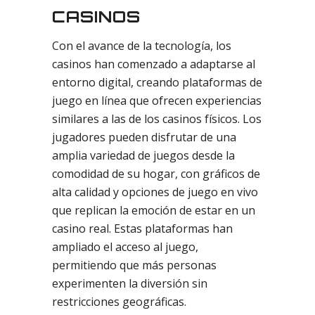
CASINOS
Con el avance de la tecnología, los
casinos han comenzado a adaptarse al
entorno digital, creando plataformas de
juego en línea que ofrecen experiencias
similares a las de los casinos físicos. Los
jugadores pueden disfrutar de una
amplia variedad de juegos desde la
comodidad de su hogar, con gráficos de
alta calidad y opciones de juego en vivo
que replican la emoción de estar en un
casino real. Estas plataformas han
ampliado el acceso al juego,
permitiendo que más personas
experimenten la diversión sin
restricciones geográficas.