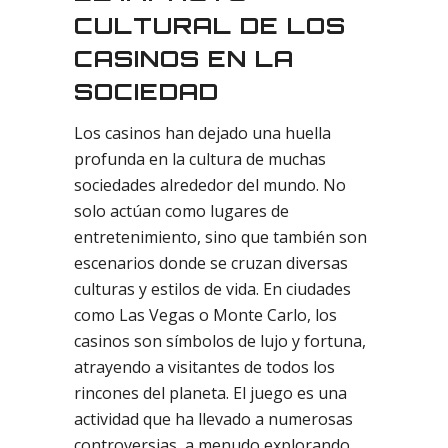
CULTURAL DE LOS
CASINOS EN LA
SOCIEDAD
Los casinos han dejado una huella
profunda en la cultura de muchas
sociedades alrededor del mundo. No
solo actúan como lugares de
entretenimiento, sino que también son
escenarios donde se cruzan diversas
culturas y estilos de vida. En ciudades
como Las Vegas o Monte Carlo, los
casinos son símbolos de lujo y fortuna,
atrayendo a visitantes de todos los
rincones del planeta. El juego es una
actividad que ha llevado a numerosas
controversias, a menudo explorando