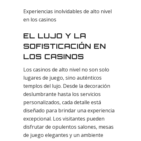
Experiencias inolvidables de alto nivel
en los casinos
EL LUJO Y LA
SOFISTICACIÓN EN
LOS CASINOS
Los casinos de alto nivel no son solo
lugares de juego, sino auténticos
templos del lujo. Desde la decoración
deslumbrante hasta los servicios
personalizados, cada detalle está
diseñado para brindar una experiencia
excepcional. Los visitantes pueden
disfrutar de opulentos salones, mesas
de juego elegantes y un ambiente