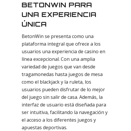
BETONWIN PARA
UNA EXPERIENCIA
ÚNICA
BetonWin se presenta como una
plataforma integral que ofrece a los
usuarios una experiencia de casino en
línea excepcional. Con una amplia
variedad de juegos que van desde
tragamonedas hasta juegos de mesa
como el blackjack y la ruleta, los
usuarios pueden disfrutar de lo mejor
del juego sin salir de casa. Además, la
interfaz de usuario está diseñada para
ser intuitiva, facilitando la navegación y
el acceso a los diferentes juegos y
apuestas deportivas.