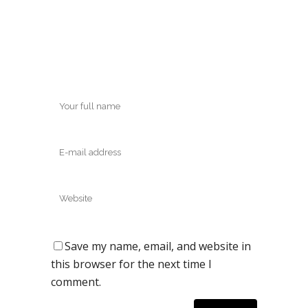
Save my name, email, and website in
this browser for the next time I
comment.