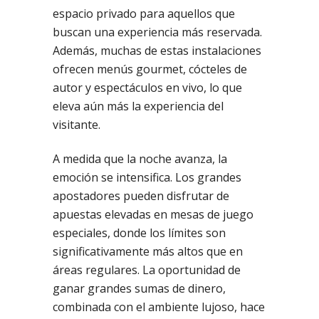
espacio privado para aquellos que
buscan una experiencia más reservada.
Además, muchas de estas instalaciones
ofrecen menús gourmet, cócteles de
autor y espectáculos en vivo, lo que
eleva aún más la experiencia del
visitante.
A medida que la noche avanza, la
emoción se intensifica. Los grandes
apostadores pueden disfrutar de
apuestas elevadas en mesas de juego
especiales, donde los límites son
significativamente más altos que en
áreas regulares. La oportunidad de
ganar grandes sumas de dinero,
combinada con el ambiente lujoso, hace