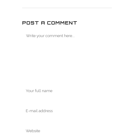
POST A COMMENT