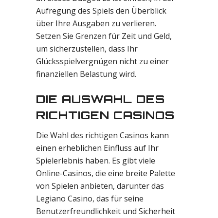
Aufregung des Spiels den Überblick
über Ihre Ausgaben zu verlieren.
Setzen Sie Grenzen für Zeit und Geld,
um sicherzustellen, dass Ihr
Glücksspielvergnügen nicht zu einer
finanziellen Belastung wird.
DIE AUSWAHL DES
RICHTIGEN CASINOS
Die Wahl des richtigen Casinos kann
einen erheblichen Einfluss auf Ihr
Spielerlebnis haben. Es gibt viele
Online-Casinos, die eine breite Palette
von Spielen anbieten, darunter das
Legiano Casino, das für seine
Benutzerfreundlichkeit und Sicherheit