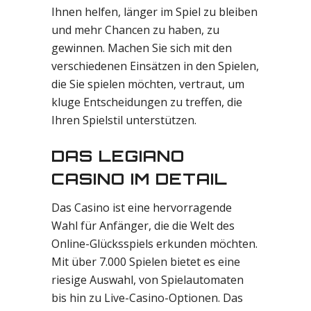
Ihnen helfen, länger im Spiel zu bleiben
und mehr Chancen zu haben, zu
gewinnen. Machen Sie sich mit den
verschiedenen Einsätzen in den Spielen,
die Sie spielen möchten, vertraut, um
kluge Entscheidungen zu treffen, die
Ihren Spielstil unterstützen.
DAS LEGIANO
CASINO IM DETAIL
Das Casino ist eine hervorragende
Wahl für Anfänger, die die Welt des
Online-Glücksspiels erkunden möchten.
Mit über 7.000 Spielen bietet es eine
riesige Auswahl, von Spielautomaten
bis hin zu Live-Casino-Optionen. Das