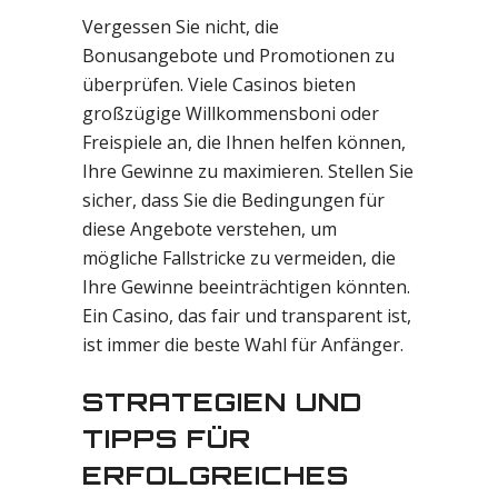
Vergessen Sie nicht, die
Bonusangebote und Promotionen zu
überprüfen. Viele Casinos bieten
großzügige Willkommensboni oder
Freispiele an, die Ihnen helfen können,
Ihre Gewinne zu maximieren. Stellen Sie
sicher, dass Sie die Bedingungen für
diese Angebote verstehen, um
mögliche Fallstricke zu vermeiden, die
Ihre Gewinne beeinträchtigen könnten.
Ein Casino, das fair und transparent ist,
ist immer die beste Wahl für Anfänger.
STRATEGIEN UND
TIPPS FÜR
ERFOLGREICHES