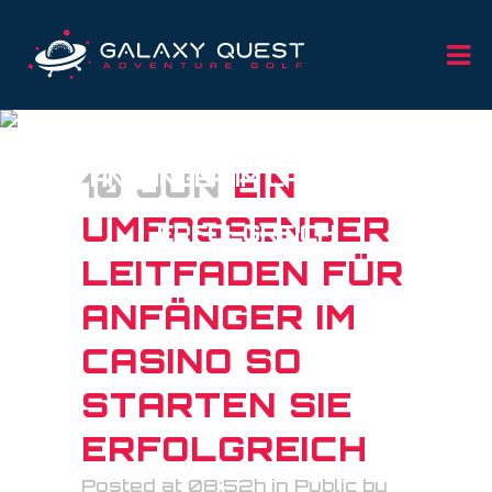
EIN UMFASSENDER
LEITFADEN FÜR
10 JUN
ANFÄNGER IM CASINO SO
EIN
STARTEN SIE
UMFASSENDER
ERFOLGREICH
LEITFADEN FÜR
ANFÄNGER IM
CASINO SO
STARTEN SIE
ERFOLGREICH
Posted at 08:52h
in
Public
by