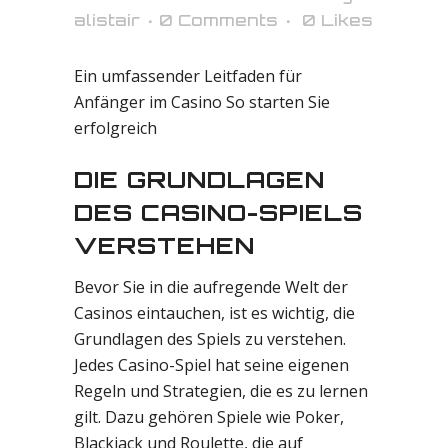
alistair
0 Comments
0
Likes
Ein umfassender Leitfaden für
Anfänger im Casino So starten Sie
erfolgreich
DIE GRUNDLAGEN
DES CASINO-SPIELS
VERSTEHEN
Bevor Sie in die aufregende Welt der
Casinos eintauchen, ist es wichtig, die
Grundlagen des Spiels zu verstehen.
Jedes Casino-Spiel hat seine eigenen
Regeln und Strategien, die es zu lernen
gilt. Dazu gehören Spiele wie Poker,
Blackjack und Roulette, die auf