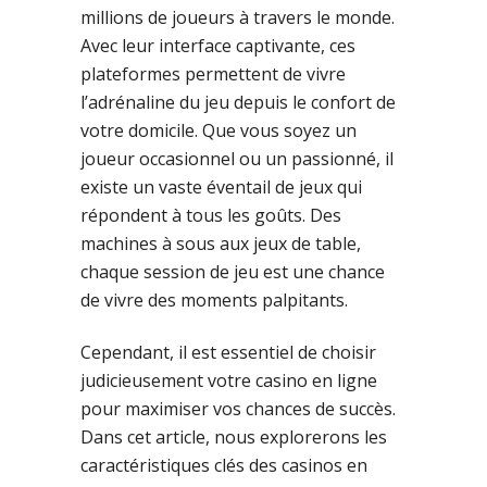
millions de joueurs à travers le monde.
Avec leur interface captivante, ces
plateformes permettent de vivre
l’adrénaline du jeu depuis le confort de
votre domicile. Que vous soyez un
joueur occasionnel ou un passionné, il
existe un vaste éventail de jeux qui
répondent à tous les goûts. Des
machines à sous aux jeux de table,
chaque session de jeu est une chance
de vivre des moments palpitants.
Cependant, il est essentiel de choisir
judicieusement votre casino en ligne
pour maximiser vos chances de succès.
Dans cet article, nous explorerons les
caractéristiques clés des casinos en