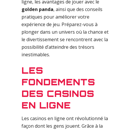
ligne, les avantages de jouer avec le
golden panda
, ainsi que des conseils
pratiques pour améliorer votre
expérience de jeu. Préparez-vous à
plonger dans un univers où la chance et
le divertissement se rencontrent avec la
possibilité d’atteindre des trésors
inestimables.
LES
FONDEMENTS
DES CASINOS
EN LIGNE
Les casinos en ligne ont révolutionné la
façon dont les gens jouent. Grâce à la