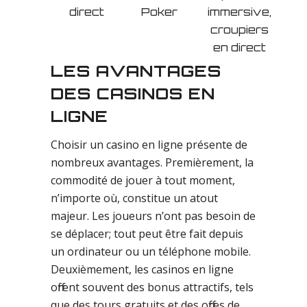
direct
Poker
immersive,
croupiers
en direct
LES AVANTAGES
DES CASINOS EN
LIGNE
Choisir un casino en ligne présente de
nombreux avantages. Premièrement, la
commodité de jouer à tout moment,
n’importe où, constitue un atout
majeur. Les joueurs n’ont pas besoin de
se déplacer; tout peut être fait depuis
un ordinateur ou un téléphone mobile.
Deuxièmement, les casinos en ligne
offrent souvent des bonus attractifs, tels
que des tours gratuits et des offres de