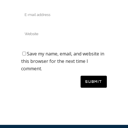
Save my name, email, and website in
this browser for the next time I
comment.