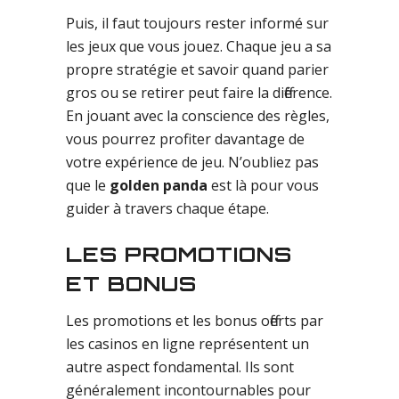
Puis, il faut toujours rester informé sur
les jeux que vous jouez. Chaque jeu a sa
propre stratégie et savoir quand parier
gros ou se retirer peut faire la différence.
En jouant avec la conscience des règles,
vous pourrez profiter davantage de
votre expérience de jeu. N’oubliez pas
que le
golden panda
est là pour vous
guider à travers chaque étape.
LES PROMOTIONS
ET BONUS
Les promotions et les bonus offerts par
les casinos en ligne représentent un
autre aspect fondamental. Ils sont
généralement incontournables pour