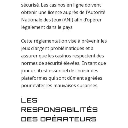
sécurisé. Les casinos en ligne doivent
obtenir une licence auprès de l’Autorité
Nationale des Jeux (ANJ) afin d’opérer
légalement dans le pays.
Cette réglementation vise à prévenir les
jeux d’argent problématiques et à
assurer que les casinos respectent des
normes de sécurité élevées. En tant que
joueur, il est essentiel de choisir des
plateformes qui sont dûment agréées
pour éviter les mauvaises surprises.
LES
RESPONSABILITÉS
DES OPÉRATEURS