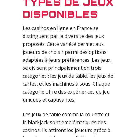
TYPES DE JEUX
DISPONIBLES
Les casinos en ligne en France se
distinguent par la diversité des jeux
proposés. Cette variété permet aux
joueurs de choisir parmi des options
adaptées à leurs préférences. Les jeux
se divisent principalement en trois
catégories : les jeux de table, les jeux de
cartes, et les machines à sous. Chaque
catégorie offre des expériences de jeu
uniques et captivantes.
Les jeux de table comme la roulette et
le blackjack sont emblématiques des
casinos. Ils attirent les joueurs grâce à