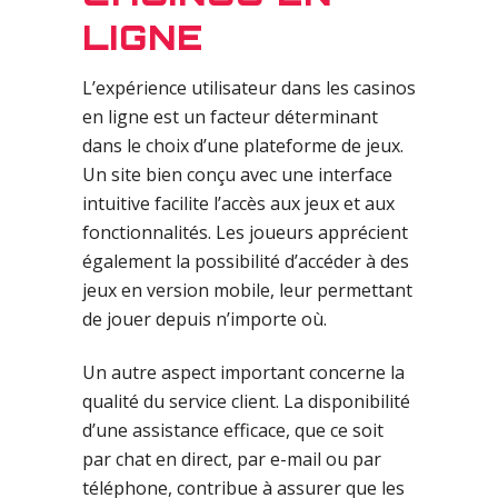
LIGNE
L’expérience utilisateur dans les casinos
en ligne est un facteur déterminant
dans le choix d’une plateforme de jeux.
Un site bien conçu avec une interface
intuitive facilite l’accès aux jeux et aux
fonctionnalités. Les joueurs apprécient
également la possibilité d’accéder à des
jeux en version mobile, leur permettant
de jouer depuis n’importe où.
Un autre aspect important concerne la
qualité du service client. La disponibilité
d’une assistance efficace, que ce soit
par chat en direct, par e-mail ou par
téléphone, contribue à assurer que les