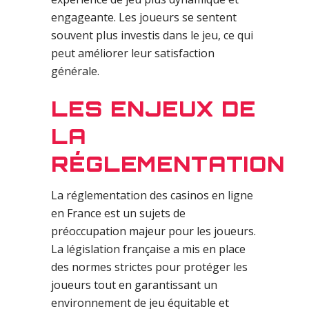
engageante. Les joueurs se sentent
souvent plus investis dans le jeu, ce qui
peut améliorer leur satisfaction
générale.
LES ENJEUX DE
LA
RÉGLEMENTATION
La réglementation des casinos en ligne
en France est un sujets de
préoccupation majeur pour les joueurs.
La législation française a mis en place
des normes strictes pour protéger les
joueurs tout en garantissant un
environnement de jeu équitable et