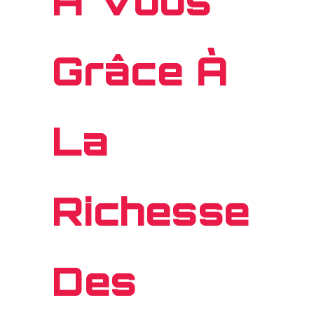
À Vous
Grâce À
La
Richesse
Des