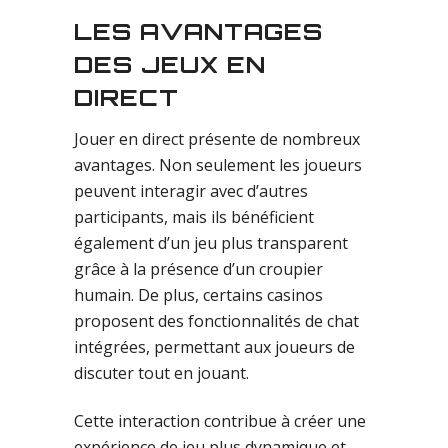
LES AVANTAGES
DES JEUX EN
DIRECT
Jouer en direct présente de nombreux
avantages. Non seulement les joueurs
peuvent interagir avec d’autres
participants, mais ils bénéficient
également d’un jeu plus transparent
grâce à la présence d’un croupier
humain. De plus, certains casinos
proposent des fonctionnalités de chat
intégrées, permettant aux joueurs de
discuter tout en jouant.
Cette interaction contribue à créer une
expérience de jeu plus dynamique et