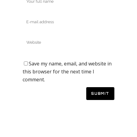
Save my name, email, and website in
this browser for the next time I
comment.