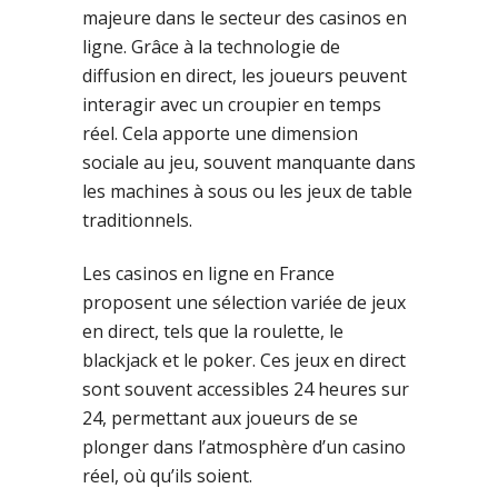
majeure dans le secteur des casinos en
ligne. Grâce à la technologie de
diffusion en direct, les joueurs peuvent
interagir avec un croupier en temps
réel. Cela apporte une dimension
sociale au jeu, souvent manquante dans
les machines à sous ou les jeux de table
traditionnels.
Les casinos en ligne en France
proposent une sélection variée de jeux
en direct, tels que la roulette, le
blackjack et le poker. Ces jeux en direct
sont souvent accessibles 24 heures sur
24, permettant aux joueurs de se
plonger dans l’atmosphère d’un casino
réel, où qu’ils soient.