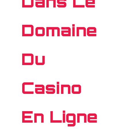
Dans Le
Domaine
Du
Casino
En Ligne