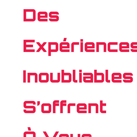
Des
Expérience
Inoubliables
S’offrent