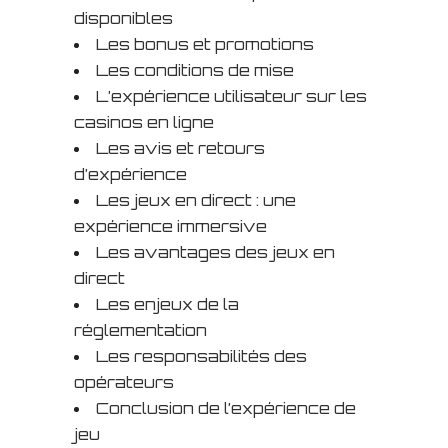
disponibles
Les bonus et promotions
Les conditions de mise
L’expérience utilisateur sur les
casinos en ligne
Les avis et retours
d’expérience
Les jeux en direct : une
expérience immersive
Les avantages des jeux en
direct
Les enjeux de la
réglementation
Les responsabilités des
opérateurs
Conclusion de l’expérience de
jeu