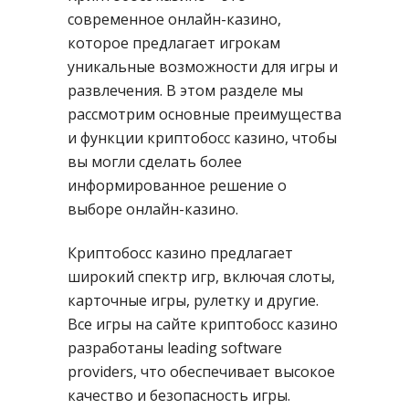
современное онлайн-казино,
которое предлагает игрокам
уникальные возможности для игры и
развлечения. В этом разделе мы
рассмотрим основные преимущества
и функции криптобосс казино, чтобы
вы могли сделать более
информированное решение о
выборе онлайн-казино.
Криптобосс казино предлагает
широкий спектр игр, включая слоты,
карточные игры, рулетку и другие.
Все игры на сайте криптобосс казино
разработаны leading software
providers, что обеспечивает высокое
качество и безопасность игры.