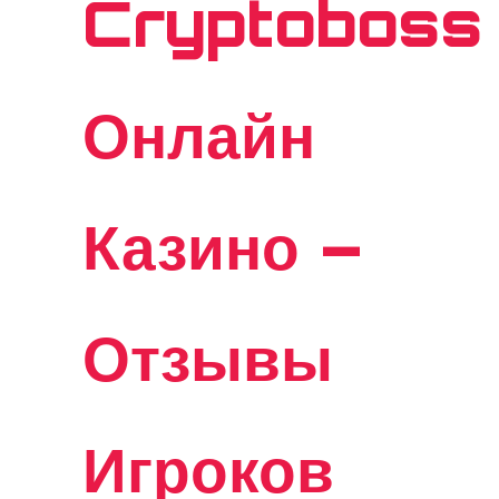
Cryptoboss
Онлайн
Казино –
Отзывы
Игроков