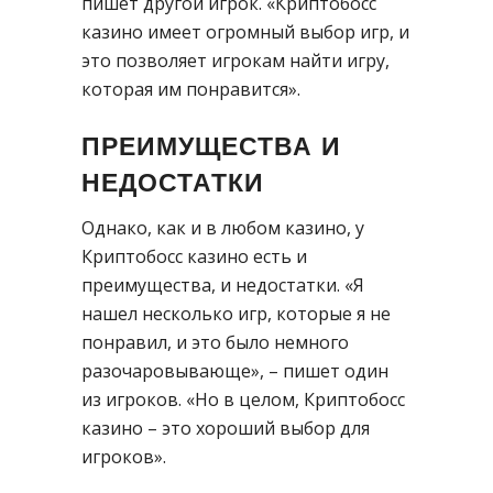
пишет другой игрок. «Криптобосс
казино имеет огромный выбор игр, и
это позволяет игрокам найти игру,
которая им понравится».
ПРЕИМУЩЕСТВА И
НЕДОСТАТКИ
Однако, как и в любом казино, у
Криптобосс казино есть и
преимущества, и недостатки. «Я
нашел несколько игр, которые я не
понравил, и это было немного
разочаровывающе», – пишет один
из игроков. «Но в целом, Криптобосс
казино – это хороший выбор для
игроков».