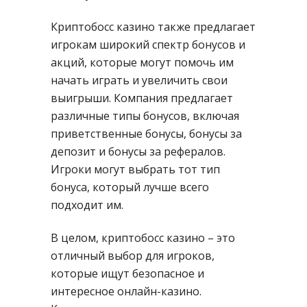
Криптобосс казино также предлагает
игрокам широкий спектр бонусов и
акций, которые могут помочь им
начать играть и увеличить свои
выигрыши. Компания предлагает
различные типы бонусов, включая
приветственные бонусы, бонусы за
депозит и бонусы за рефералов.
Игроки могут выбрать тот тип
бонуса, который лучше всего
подходит им.
В целом, криптобосс казино – это
отличный выбор для игроков,
которые ищут безопасное и
интересное онлайн-казино.