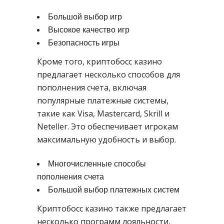
Большой выбор игр
Высокое качество игр
Безопасность игры
Кроме того, криптобосс казино
предлагает несколько способов для
пополнения счета, включая
популярные платежные системы,
такие как Visa, Mastercard, Skrill и
Neteller. Это обеспечивает игрокам
максимальную удобность и выбор.
Многочисленные способы
пополнения счета
Большой выбор платежных систем
Криптобосс казино также предлагает
несколько программ лояльности,