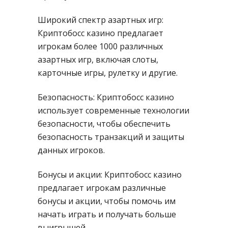
Широкий спектр азартных игр:
Криптобосс казино предлагает
игрокам более 1000 различных
азартных игр, включая слоты,
карточные игры, рулетку и другие.
Безопасность: Криптобосс казино
использует современные технологии
безопасности, чтобы обеспечить
безопасность транзакций и защиты
данных игроков.
Бонусы и акции: Криптобосс казино
предлагает игрокам различные
бонусы и акции, чтобы помочь им
начать играть и получать больше
выигрышей.