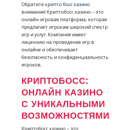
Обратите
крипто босс казино
внимание! Криптобосс казино – это
онлайн-игровая платформа, которая
предлагает игрокам широкий спектр
игр и услуг. Компания имеет
лицензию на проведение игр в
онлайне и обеспечивает
безопасность и конфиденциальность
игроков.
КРИПТОБОСС:
ОНЛАЙН КАЗИНО
С УНИКАЛЬНЫМИ
ВОЗМОЖНОСТЯМИ
Криптобосс казино – это