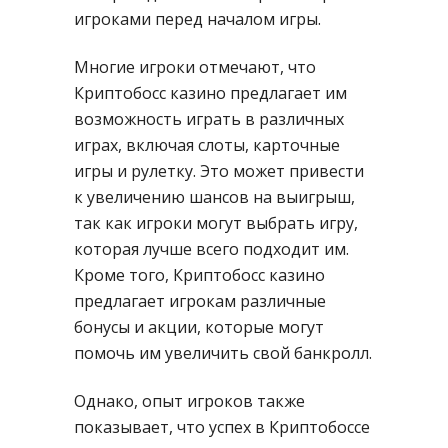
игроками перед началом игры.
Многие игроки отмечают, что
Криптобосс казино предлагает им
возможность играть в различных
играх, включая слоты, карточные
игры и рулетку. Это может привести
к увеличению шансов на выигрыш,
так как игроки могут выбрать игру,
которая лучше всего подходит им.
Кроме того, Криптобосс казино
предлагает игрокам различные
бонусы и акции, которые могут
помочь им увеличить свой банкролл.
Однако, опыт игроков также
показывает, что успех в Криптобоссе