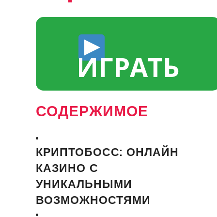
ИГРАТЬ
СОДЕРЖИМОЕ
КРИПТОБОСС: ОНЛАЙН
КАЗИНО С
УНИКАЛЬНЫМИ
ВОЗМОЖНОСТЯМИ