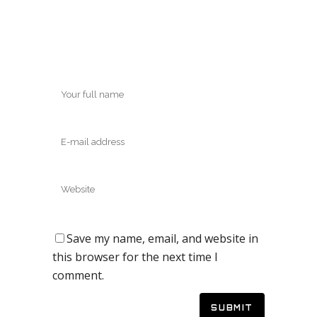
Save my name, email, and website in
this browser for the next time I
comment.