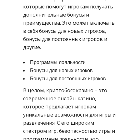
которые помогут игрокам получать
дополнительные бонусы и
преимущества. Это может включать
в себя бонусы для новых игроков,
бонусы для постоянных игроков и
другие.
Программы лояльности
Бонусы для новых игроков
Бонусы для постоянных игроков
В целом, криптобосс казино – это
современное онлайн-казино,
которое предлагает игрокам
уникальные возможности для игры и
развлечения. С его широким
спектром игр, безопасностью игры и
программами лояльности, это