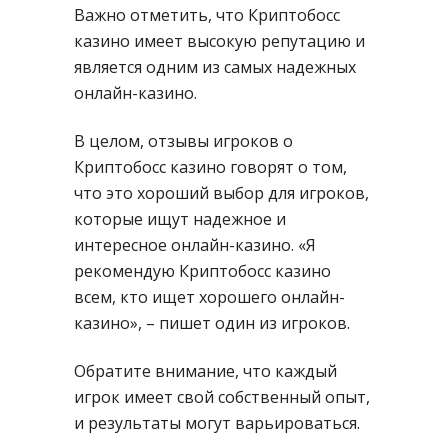
Важно отметить, что Криптобосс
казино имеет высокую репутацию и
является одним из самых надежных
онлайн-казино.
В целом, отзывы игроков о
Криптобосс казино говорят о том,
что это хороший выбор для игроков,
которые ищут надежное и
интересное онлайн-казино. «Я
рекомендую Криптобосс казино
всем, кто ищет хорошего онлайн-
казино», – пишет один из игроков.
Обратите внимание, что каждый
игрок имеет свой собственный опыт,
и результаты могут варьироваться.