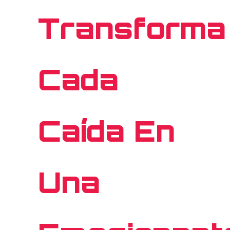
Transforma
Cada
Caída En
Una