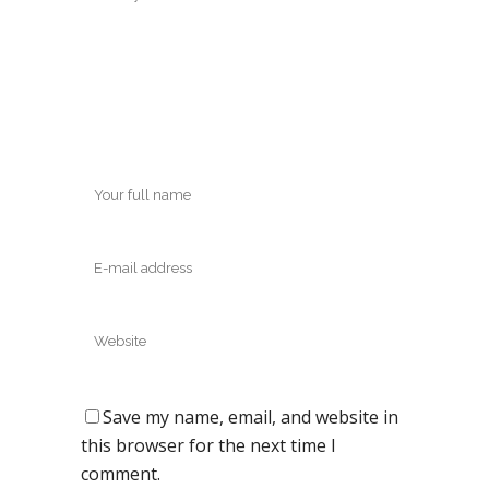
Save my name, email, and website in
this browser for the next time I
comment.