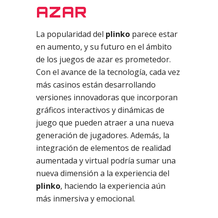
AZAR
La popularidad del
plinko
parece estar
en aumento, y su futuro en el ámbito
de los juegos de azar es prometedor.
Con el avance de la tecnología, cada vez
más casinos están desarrollando
versiones innovadoras que incorporan
gráficos interactivos y dinámicas de
juego que pueden atraer a una nueva
generación de jugadores. Además, la
integración de elementos de realidad
aumentada y virtual podría sumar una
nueva dimensión a la experiencia del
plinko
, haciendo la experiencia aún
más inmersiva y emocional.