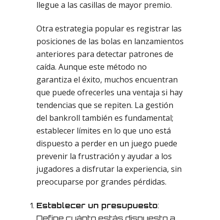
llegue a las casillas de mayor premio.
Otra estrategia popular es registrar las
posiciones de las bolas en lanzamientos
anteriores para detectar patrones de
caída. Aunque este método no
garantiza el éxito, muchos encuentran
que puede ofrecerles una ventaja si hay
tendencias que se repiten. La gestión
del bankroll también es fundamental;
establecer límites en lo que uno está
dispuesto a perder en un juego puede
prevenir la frustración y ayudar a los
jugadores a disfrutar la experiencia, sin
preocuparse por grandes pérdidas.
Establecer un presupuesto
:
Define cuánto estás dispuesto a