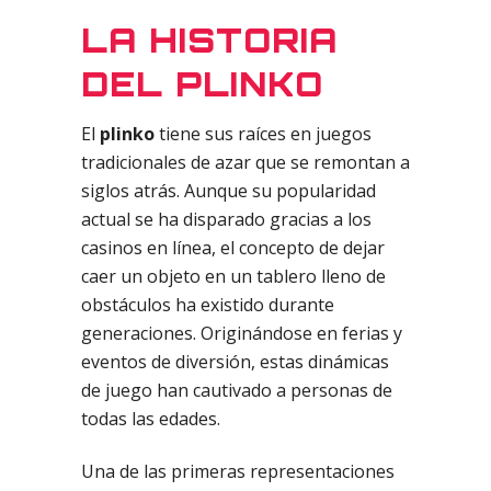
LA HISTORIA
DEL PLINKO
El
plinko
tiene sus raíces en juegos
tradicionales de azar que se remontan a
siglos atrás. Aunque su popularidad
actual se ha disparado gracias a los
casinos en línea, el concepto de dejar
caer un objeto en un tablero lleno de
obstáculos ha existido durante
generaciones. Originándose en ferias y
eventos de diversión, estas dinámicas
de juego han cautivado a personas de
todas las edades.
Una de las primeras representaciones