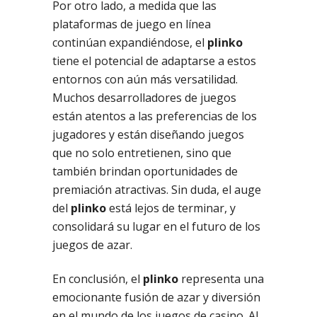
Por otro lado, a medida que las
plataformas de juego en línea
continúan expandiéndose, el
plinko
tiene el potencial de adaptarse a estos
entornos con aún más versatilidad.
Muchos desarrolladores de juegos
están atentos a las preferencias de los
jugadores y están diseñando juegos
que no solo entretienen, sino que
también brindan oportunidades de
premiación atractivas. Sin duda, el auge
del
plinko
está lejos de terminar, y
consolidará su lugar en el futuro de los
juegos de azar.
En conclusión, el
plinko
representa una
emocionante fusión de azar y diversión
en el mundo de los juegos de casino. Al