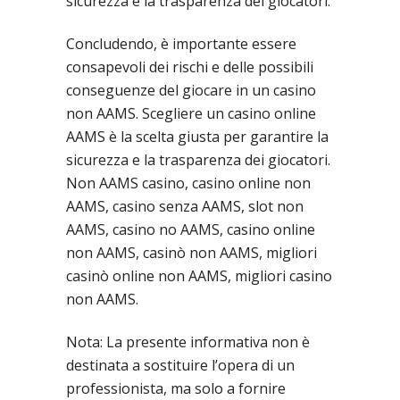
sicurezza e la trasparenza dei giocatori.
Concludendo, è importante essere
consapevoli dei rischi e delle possibili
conseguenze del giocare in un casino
non AAMS. Scegliere un casino online
AAMS è la scelta giusta per garantire la
sicurezza e la trasparenza dei giocatori.
Non AAMS casino, casino online non
AAMS, casino senza AAMS, slot non
AAMS, casino no AAMS, casino online
non AAMS, casinò non AAMS, migliori
casinò online non AAMS, migliori casino
non AAMS.
Nota: La presente informativa non è
destinata a sostituire l’opera di un
professionista, ma solo a fornire