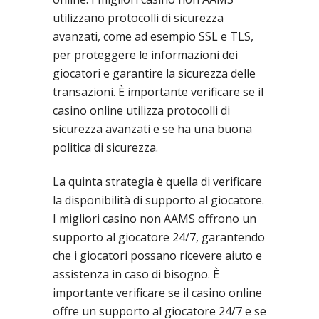
utilizzano protocolli di sicurezza
avanzati, come ad esempio SSL e TLS,
per proteggere le informazioni dei
giocatori e garantire la sicurezza delle
transazioni. È importante verificare se il
casino online utilizza protocolli di
sicurezza avanzati e se ha una buona
politica di sicurezza.
La quinta strategia è quella di verificare
la disponibilità di supporto al giocatore.
I migliori casino non AAMS offrono un
supporto al giocatore 24/7, garantendo
che i giocatori possano ricevere aiuto e
assistenza in caso di bisogno. È
importante verificare se il casino online
offre un supporto al giocatore 24/7 e se