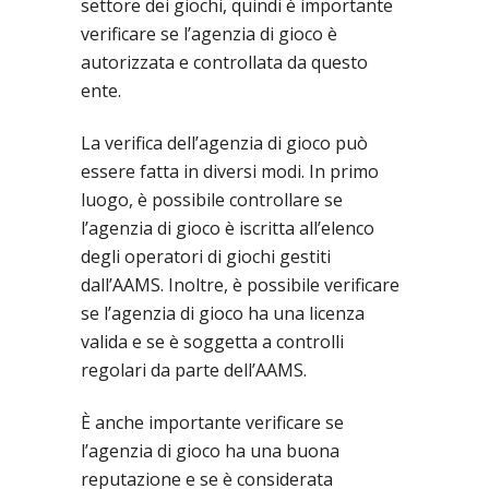
settore dei giochi, quindi è importante
verificare se l’agenzia di gioco è
autorizzata e controllata da questo
ente.
La verifica dell’agenzia di gioco può
essere fatta in diversi modi. In primo
luogo, è possibile controllare se
l’agenzia di gioco è iscritta all’elenco
degli operatori di giochi gestiti
dall’AAMS. Inoltre, è possibile verificare
se l’agenzia di gioco ha una licenza
valida e se è soggetta a controlli
regolari da parte dell’AAMS.
È anche importante verificare se
l’agenzia di gioco ha una buona
reputazione e se è considerata