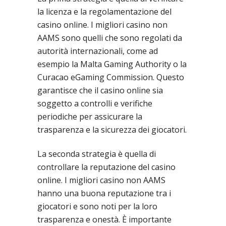
la licenza e la regolamentazione del
casino online. I migliori casino non
AAMS sono quelli che sono regolati da
autorità internazionali, come ad
esempio la Malta Gaming Authority o la
Curacao eGaming Commission. Questo
garantisce che il casino online sia
soggetto a controlli e verifiche
periodiche per assicurare la
trasparenza e la sicurezza dei giocatori.
La seconda strategia è quella di
controllare la reputazione del casino
online. I migliori casino non AAMS
hanno una buona reputazione tra i
giocatori e sono noti per la loro
trasparenza e onestà. È importante