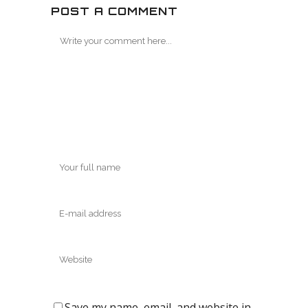
POST A COMMENT
Save my name, email, and website in