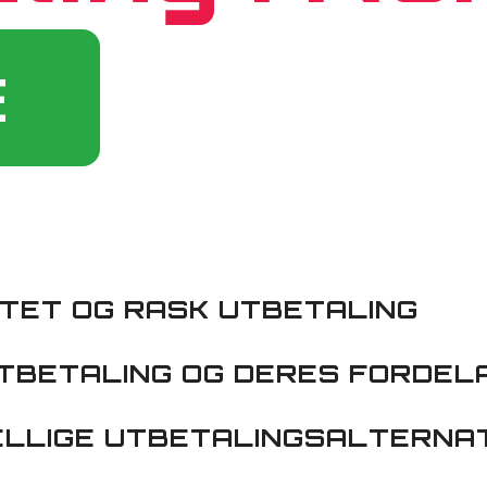
E
ITET OG RASK UTBETALING
TBETALING OG DERES FORDEL
ELLIGE UTBETALINGSALTERNA