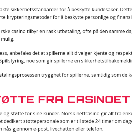
kte sikkerhetsstandarder for å beskytte kundesaker. Dette 
te krypteringsmetoder for å beskytte personlige og finansie
rske casino tilbyr en rask utbetaling, ofte på den samme d
 mulig.
ess, anbefales det at spillerne alltid velger kjente og respe
Spillstyring, noe som gir spillerne en sikkerhetstilbakemeldi
etalingsprosessen trygghet for spillerne, samtidig som de ka
TØTTE FRA CASINOET
e og støtte for sine kunder. Norsk nettcasino gir alt fra enke
t dedikert støttepersonale som er til stede 24 timer om dag
 nås gjennom e-post, livechatten eller telefon.