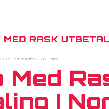
 MED RASK UTBETALI
r
0 Comments
0
Likes
o Med Ra
ling I No