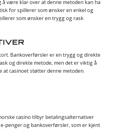
ig å være klar over at denne metoden kan ha
isk for spillerer som ønsker en enkel og
pillerer som ønsker en trygg og rask
TIVER
kort. Bankoverførsler er en trygg og direkte
ask og direkte metode, men det er viktig å
ke at casinoet støtter denne metoden.
norske casino tilbyr betalingsalternativer
, e-penger og bankoverførsler, som er kjent