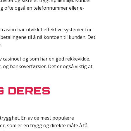
ivitet og sikre et trygt spillemiljø. Kunder
og ofte også en telefonnummer eller e-
ttcasino har utviklet effektive systemer for
betalingene til å nå kontoen til kunden. Det
n.
av casinoet og som har en god rekkevidde.
, og bankoverførsler. Det er også viktig at
G DERES
og trygghet. En av de mest populære
er, som er en trygg og direkte måte å få