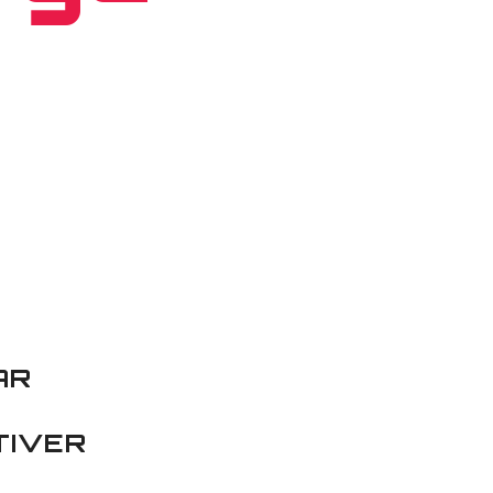
AR
TIVER