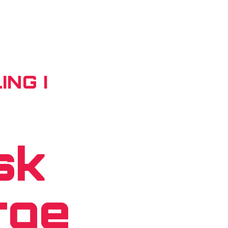
NG I
sk
rge