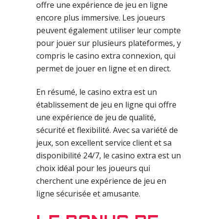
offre une expérience de jeu en ligne
encore plus immersive. Les joueurs
peuvent également utiliser leur compte
pour jouer sur plusieurs plateformes, y
compris le casino extra connexion, qui
permet de jouer en ligne et en direct.
En résumé, le casino extra est un
établissement de jeu en ligne qui offre
une expérience de jeu de qualité,
sécurité et flexibilité. Avec sa variété de
jeux, son excellent service client et sa
disponibilité 24/7, le casino extra est un
choix idéal pour les joueurs qui
cherchent une expérience de jeu en
ligne sécurisée et amusante.