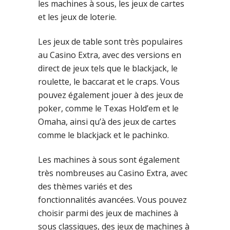
les machines à sous, les jeux de cartes
et les jeux de loterie.
Les jeux de table sont très populaires
au Casino Extra, avec des versions en
direct de jeux tels que le blackjack, le
roulette, le baccarat et le craps. Vous
pouvez également jouer à des jeux de
poker, comme le Texas Hold’em et le
Omaha, ainsi qu’à des jeux de cartes
comme le blackjack et le pachinko.
Les machines à sous sont également
très nombreuses au Casino Extra, avec
des thèmes variés et des
fonctionnalités avancées. Vous pouvez
choisir parmi des jeux de machines à
sous classiques, des jeux de machines à