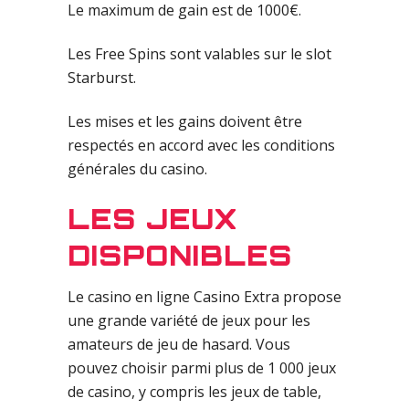
Le maximum de gain est de 1000€.
Les Free Spins sont valables sur le slot
Starburst.
Les mises et les gains doivent être
respectés en accord avec les conditions
générales du casino.
LES JEUX
DISPONIBLES
Le casino en ligne Casino Extra propose
une grande variété de jeux pour les
amateurs de jeu de hasard. Vous
pouvez choisir parmi plus de 1 000 jeux
de casino, y compris les jeux de table,