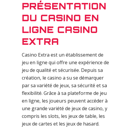
PRÉSENTATION
DU CASINO EN
LIGNE CASINO
EXTRA
Casino Extra est un établissement de
jeu en ligne qui offre une expérience de
jeu de qualité et sécurisée. Depuis sa
création, le casino a su se démarquer
par sa variété de jeux, sa sécurité et sa
flexibilité. Grâce à sa plateforme de jeu
en ligne, les joueurs peuvent accéder à
une grande variété de jeux de casino, y
compris les slots, les jeux de table, les
jeux de cartes et les jeux de hasard.