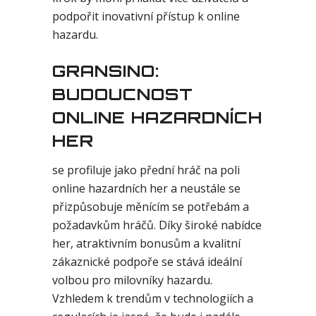
podpořit inovativní přístup k online
hazardu.
GRANSINO:
BUDOUCNOST
ONLINE HAZARDNÍCH
HER
se profiluje jako přední hráč na poli
online hazardních her a neustále se
přizpůsobuje měnícím se potřebám a
požadavkům hráčů. Díky široké nabídce
her, atraktivním bonusům a kvalitní
zákaznické podpoře se stává ideální
volbou pro milovníky hazardu.
Vzhledem k trendům v technologiích a