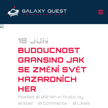
BUDOUCNOST GRANSINO
JAK SE ZMĚNÍ SVĚT
18 JUN
HAZARDNÍCH HER
BUDOUCNOST
GRANSINO JAK
SE ZMĚNÍ SVĚT
HAZARDNÍCH
HER
Posted at 09:14h
in
Public
by
alistair
0 Comments
0
Likes