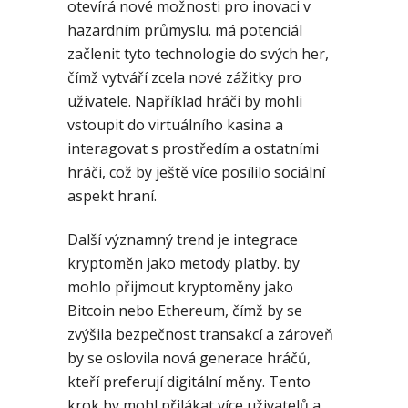
otevírá nové možnosti pro inovaci v
hazardním průmyslu. má potenciál
začlenit tyto technologie do svých her,
čímž vytváří zcela nové zážitky pro
uživatele. Například hráči by mohli
vstoupit do virtuálního kasina a
interagovat s prostředím a ostatními
hráči, což by ještě více posílilo sociální
aspekt hraní.
Další významný trend je integrace
kryptoměn jako metody platby. by
mohlo přijmout kryptoměny jako
Bitcoin nebo Ethereum, čímž by se
zvýšila bezpečnost transakcí a zároveň
by se oslovila nová generace hráčů,
kteří preferují digitální měny. Tento
krok by mohl přilákat více uživatelů a