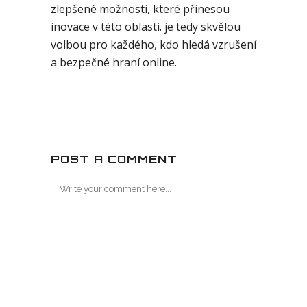
zlepšené možnosti, které přinesou
inovace v této oblasti. je tedy skvělou
volbou pro každého, kdo hledá vzrušení
a bezpečné hraní online.
POST A COMMENT