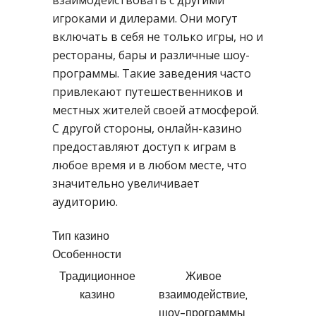
взаимодействовать с другими
игроками и дилерами. Они могут
включать в себя не только игры, но и
рестораны, бары и различные шоу-
программы. Такие заведения часто
привлекают путешественников и
местных жителей своей атмосферой.
С другой стороны, онлайн-казино
предоставляют доступ к играм в
любое время и в любом месте, что
значительно увеличивает
аудиторию.
Тип казино
Особенности
Традиционное
Живое
казино
взаимодействие,
шоу-программы,