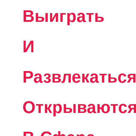
Выиграть
И
Развлекатьс
Открываютс