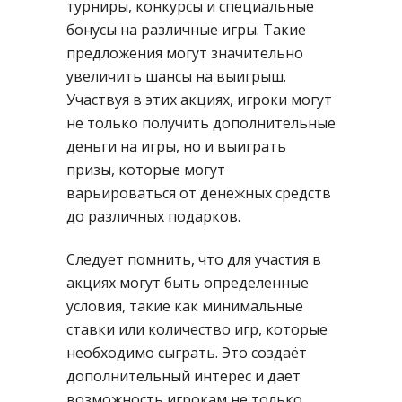
турниры, конкурсы и специальные
бонусы на различные игры. Такие
предложения могут значительно
увеличить шансы на выигрыш.
Участвуя в этих акциях, игроки могут
не только получить дополнительные
деньги на игры, но и выиграть
призы, которые могут
варьироваться от денежных средств
до различных подарков.
Следует помнить, что для участия в
акциях могут быть определенные
условия, такие как минимальные
ставки или количество игр, которые
необходимо сыграть. Это создаёт
дополнительный интерес и дает
возможность игрокам не только