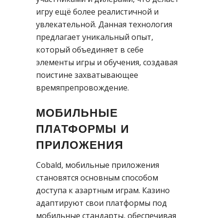
игру ещё более реалистичной и
увлекательной. Данная технология
предлагает уникальный опыт,
который объединяет в себе
элементы игры и обучения, создавая
поистине захватывающее
времяпрепровождение.
МОБИЛЬНЫЕ
ПЛАТФОРМЫ И
ПРИЛОЖЕНИЯ
Сobald, мобильные приложения
становятся основным способом
доступа к азартным играм. Казино
адаптируют свои платформы под
мобильные стандарты, обеспечивая