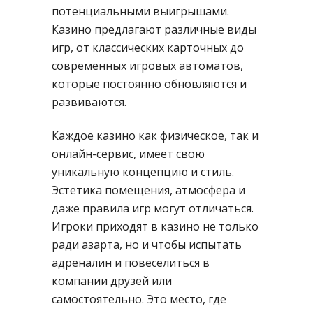
потенциальными выигрышами.
Казино предлагают различные виды
игр, от классических карточных до
современных игровых автоматов,
которые постоянно обновляются и
развиваются.
Каждое казино как физическое, так и
онлайн-сервис, имеет свою
уникальную концепцию и стиль.
Эстетика помещения, атмосфера и
даже правила игр могут отличаться.
Игроки приходят в казино не только
ради азарта, но и чтобы испытать
адреналин и повеселиться в
компании друзей или
самостоятельно. Это место, где