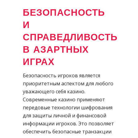
БЕЗОПАСНОСТЬ
И
СПРАВЕДЛИВОСТЬ
В АЗАРТНЫХ
ИГРАХ
Безопасность игроков является
приоритетным аспектом для любого
уважающего себя казино.
Современные казино применяют
передовые технологии шифрования
для защиты личной и финансовой
информации игроков. Это позволяет
обеспечить безопасные транзакции