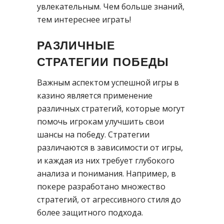
увлекательным. Чем больше знаний,
тем интереснее играть!
РАЗЛИЧНЫЕ
СТРАТЕГИИ ПОБЕДЫ
Важным аспектом успешной игры в
казино является применение
различных стратегий, которые могут
помочь игрокам улучшить свои
шансы на победу. Стратегии
различаются в зависимости от игры,
и каждая из них требует глубокого
анализа и понимания. Например, в
покере разработано множество
стратегий, от агрессивного стиля до
более защитного подхода.