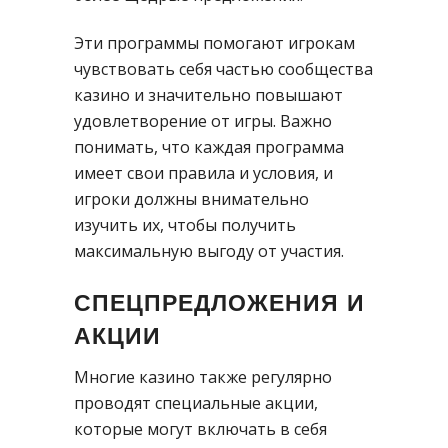
Эти программы помогают игрокам
чувствовать себя частью сообщества
казино и значительно повышают
удовлетворение от игры. Важно
понимать, что каждая программа
имеет свои правила и условия, и
игроки должны внимательно
изучить их, чтобы получить
максимальную выгоду от участия.
СПЕЦПРЕДЛОЖЕНИЯ И
АКЦИИ
Многие казино также регулярно
проводят специальные акции,
которые могут включать в себя