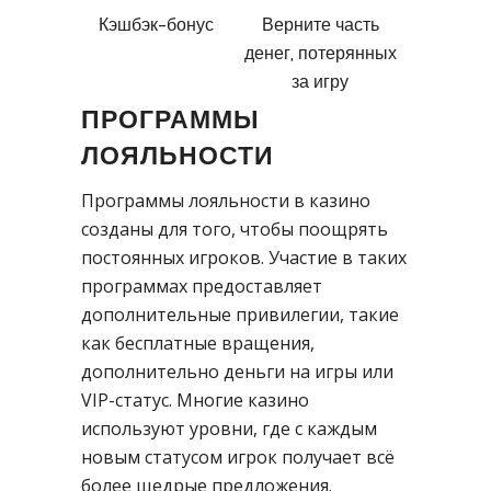
Кэшбэк-бонус
Верните часть
денег, потерянных
за игру
ПРОГРАММЫ
ЛОЯЛЬНОСТИ
Программы лояльности в казино
созданы для того, чтобы поощрять
постоянных игроков. Участие в таких
программах предоставляет
дополнительные привилегии, такие
как бесплатные вращения,
дополнительно деньги на игры или
VIP-статус. Многие казино
используют уровни, где с каждым
новым статусом игрок получает всё
более щедрые предложения.