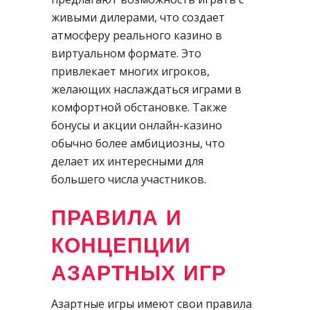
живыми дилерами, что создает
атмосферу реального казино в
виртуальном формате. Это
привлекает многих игроков,
желающих наслаждаться играми в
комфортной обстановке. Также
бонусы и акции онлайн-казино
обычно более амбициозны, что
делает их интересными для
большего числа участников.
ПРАВИЛА И
КОНЦЕПЦИИ
АЗАРТНЫХ ИГР
Азартные игры имеют свои правила