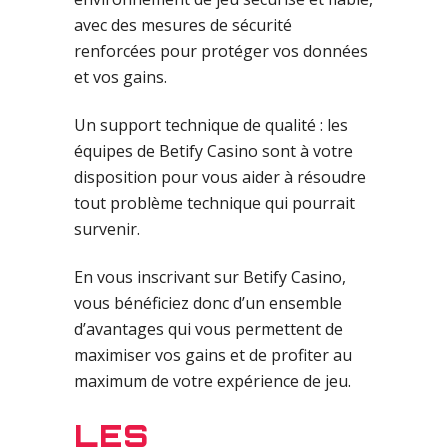
avec des mesures de sécurité
renforcées pour protéger vos données
et vos gains.
Un support technique de qualité : les
équipes de Betify Casino sont à votre
disposition pour vous aider à résoudre
tout problème technique qui pourrait
survenir.
En vous inscrivant sur Betify Casino,
vous bénéficiez donc d’un ensemble
d’avantages qui vous permettent de
maximiser vos gains et de profiter au
maximum de votre expérience de jeu.
LES