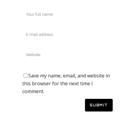
Save my name, email, and website in
this browser for the next time I
comment.