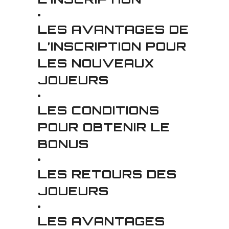
LES AVANTAGES DE
L’INSCRIPTION POUR
LES NOUVEAUX
JOUEURS
LES CONDITIONS
POUR OBTENIR LE
BONUS
LES RETOURS DES
JOUEURS
LES AVANTAGES