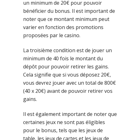
un minimum de 20€ pour pouvoir
bénéficier du bonus. Il est important de
noter que ce montant minimum peut
varier en fonction des promotions
proposées par le casino.
La troisième condition est de jouer un
minimum de 40 fois le montant du
dépôt pour pouvoir retirer les gains.
Cela signifie que si vous déposez 20€,
vous devrez jouer avec un total de 800€
(40 x 20€) avant de pouvoir retirer vos
gains.
Il est également important de noter que
certaines jeux ne sont pas éligibles
pour le bonus, tels que les jeux de
table, les jeux de cartes et les jeux de