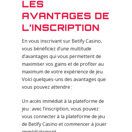
LES
AVANTAGES DE
L’INSCRIPTION
En vous inscrivant sur Betify Casino,
vous bénéficiez d’une multitude
d’avantages qui vous permettent de
maximiser vos gains et de profiter au
maximum de votre expérience de jeu.
Voici quelques-uns des avantages que
vous pouvez attendre :
Un accès immédiat à la plateforme de
jeu : avec l’inscription, vous pouvez
vous connecter à la plateforme de jeu
de Betify Casino et commencer à jouer
immédiatement.