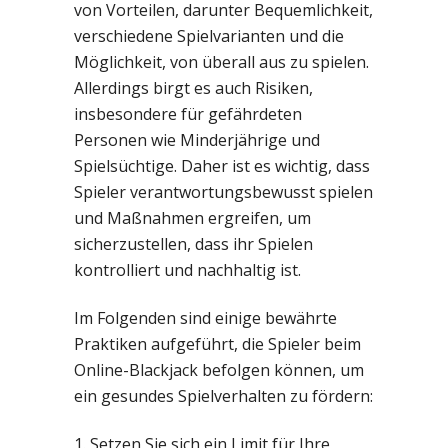
von Vorteilen, darunter Bequemlichkeit,
verschiedene Spielvarianten und die
Möglichkeit, von überall aus zu spielen.
Allerdings birgt es auch Risiken,
insbesondere für gefährdeten
Personen wie Minderjährige und
Spielsüchtige. Daher ist es wichtig, dass
Spieler verantwortungsbewusst spielen
und Maßnahmen ergreifen, um
sicherzustellen, dass ihr Spielen
kontrolliert und nachhaltig ist.
Im Folgenden sind einige bewährte
Praktiken aufgeführt, die Spieler beim
Online-Blackjack befolgen können, um
ein gesundes Spielverhalten zu fördern:
1. Setzen Sie sich ein Limit für Ihre