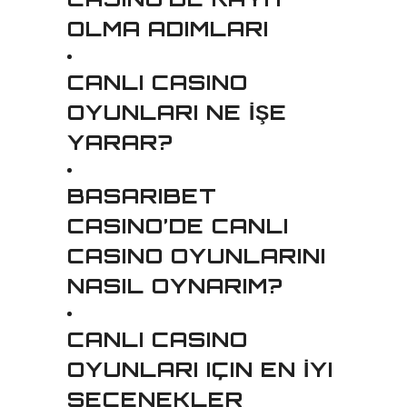
OLMA ADIMLARI
CANLI CASINO
OYUNLARI NE İŞE
YARAR?
BASARIBET
CASINO’DE CANLI
CASINO OYUNLARINI
NASIL OYNARIM?
CANLI CASINO
OYUNLARI IÇIN EN İYI
SEÇENEKLER