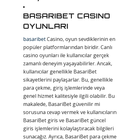
BASARIBET CASINO
OYUNLARI
basaribet
Casino, oyun sevdiklerinin en
popüler platformlarından biridir. Canlı
casino oyunları ile kullanıcılar gerçek
zamanlı deneyim yaşayabilirler. Ancak,
kullanıcılar genellikle BasariBet
sikayetlerini paylaşarlar. Bu, genellikle
para çekme, giriş işlemlerinde veya
genel hizmet kalitesiyle ilgili olabilir. Bu
makalede, BasariBet güvenilir mi
sorusuna cevap vermek ve kullanıcıların
BasariBet giris ve BasariBet güncel
giris işlemlerini kolaylaştıracak bilgileri
sunacağız. Ayrıca, BasariBet para çekme