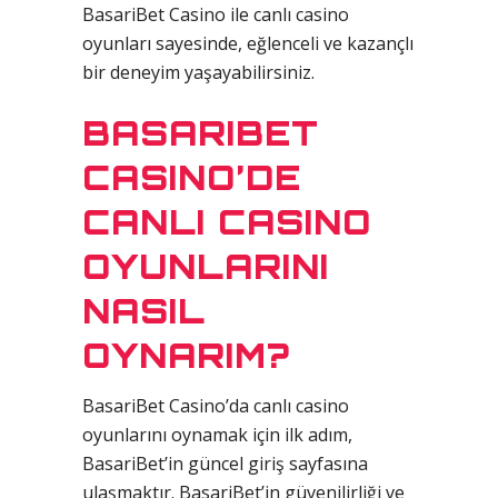
BasariBet Casino ile canlı casino
oyunları sayesinde, eğlenceli ve kazançlı
bir deneyim yaşayabilirsiniz.
BASARIBET
CASINO’DE
CANLI CASINO
OYUNLARINI
NASIL
OYNARIM?
BasariBet Casino’da canlı casino
oyunlarını oynamak için ilk adım,
BasariBet’in güncel giriş sayfasına
ulaşmaktır. BasariBet’in güvenilirliği ve