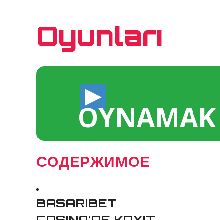
Oyunları
OYNAMAK
СОДЕРЖИМОЕ
BASARIBET
CASINO’DE KAYIT