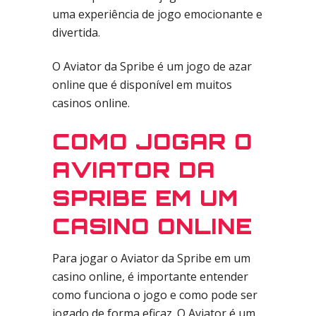
uma experiência de jogo emocionante e
divertida.
O Aviator da Spribe é um jogo de azar
online que é disponível em muitos
casinos online.
COMO JOGAR O
AVIATOR DA
SPRIBE EM UM
CASINO ONLINE
Para jogar o Aviator da Spribe em um
casino online, é importante entender
como funciona o jogo e como pode ser
jogado de forma eficaz. O Aviator é um