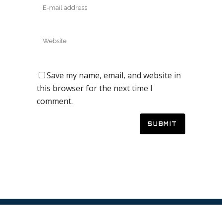
Save my name, email, and website in
this browser for the next time I
comment.
© 2019 Galaxy Quest Adventure Golf – Website by