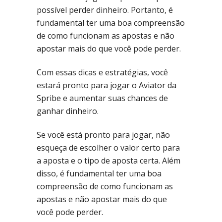
possível perder dinheiro. Portanto, é
fundamental ter uma boa compreensão
de como funcionam as apostas e não
apostar mais do que você pode perder.
Com essas dicas e estratégias, você
estará pronto para jogar o Aviator da
Spribe e aumentar suas chances de
ganhar dinheiro.
Se você está pronto para jogar, não
esqueça de escolher o valor certo para
a aposta e o tipo de aposta certa. Além
disso, é fundamental ter uma boa
compreensão de como funcionam as
apostas e não apostar mais do que
você pode perder.