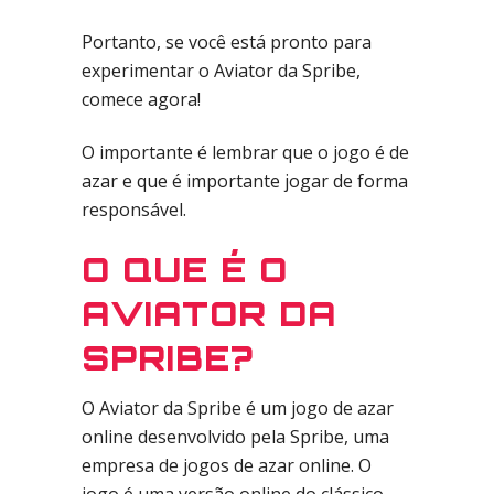
Portanto, se você está pronto para
experimentar o Aviator da Spribe,
comece agora!
O importante é lembrar que o jogo é de
azar e que é importante jogar de forma
responsável.
O QUE É O
AVIATOR DA
SPRIBE?
O Aviator da Spribe é um jogo de azar
online desenvolvido pela Spribe, uma
empresa de jogos de azar online. O