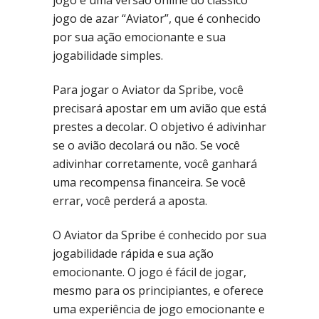
jogo é uma versão online do clássico
jogo de azar “Aviator”, que é conhecido
por sua ação emocionante e sua
jogabilidade simples.
Para jogar o Aviator da Spribe, você
precisará apostar em um avião que está
prestes a decolar. O objetivo é adivinhar
se o avião decolará ou não. Se você
adivinhar corretamente, você ganhará
uma recompensa financeira. Se você
errar, você perderá a aposta.
O Aviator da Spribe é conhecido por sua
jogabilidade rápida e sua ação
emocionante. O jogo é fácil de jogar,
mesmo para os principiantes, e oferece
uma experiência de jogo emocionante e