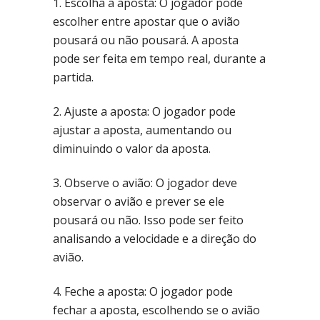
1. Escolha a aposta: O jogador pode
escolher entre apostar que o avião
pousará ou não pousará. A aposta
pode ser feita em tempo real, durante a
partida.
2. Ajuste a aposta: O jogador pode
ajustar a aposta, aumentando ou
diminuindo o valor da aposta.
3. Observe o avião: O jogador deve
observar o avião e prever se ele
pousará ou não. Isso pode ser feito
analisando a velocidade e a direção do
avião.
4. Feche a aposta: O jogador pode
fechar a aposta, escolhendo se o avião