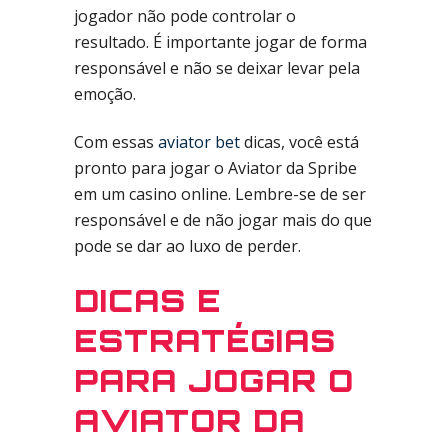
jogador não pode controlar o
resultado. É importante jogar de forma
responsável e não se deixar levar pela
emoção.
Com essas
aviator bet
dicas, você está
pronto para jogar o Aviator da Spribe
em um casino online. Lembre-se de ser
responsável e de não jogar mais do que
pode se dar ao luxo de perder.
DICAS E
ESTRATÉGIAS
PARA JOGAR O
AVIATOR DA