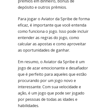
prêmios em dinheiro, bônus de
depósito e outros prêmios.
Para jogar o Aviator da Spribe de forma
eficaz, é importante que você entenda
como funciona o jogo. Isso pode incluir
entender as regras do jogo, como
calcular as apostas e como aproveitar
as oportunidades de ganhar.
Em resumo, o Aviator da Spribe é um
jogo de azar emocionante e desafiador
que é perfeito para aqueles que estão
procurando por um jogo novo e
interessante. Com sua velocidade e
ação, é um jogo que pode ser jogado
por pessoas de todas as idades e
habilidades.