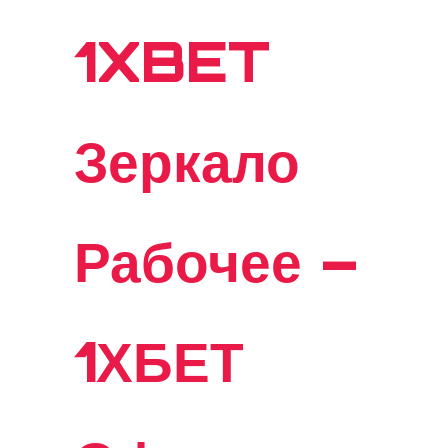
1XBET
Зеркало
Рабочее –
1ХБЕТ