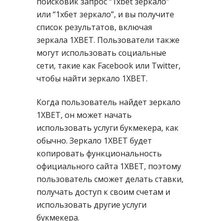
поисковик запрос “1xbet зеркало”
или “1хбет зеркало”, и вы получите
список результатов, включая
зеркала 1XBET. Пользователи также
могут использовать социальные
сети, такие как Facebook или Twitter,
чтобы найти зеркало 1XBET.
Когда пользователь найдет зеркало
1XBET, он может начать
использовать услуги букмекера, как
обычно. Зеркало 1XBET будет
копировать функциональность
официального сайта 1XBET, поэтому
пользователь сможет делать ставки,
получать доступ к своим счетам и
использовать другие услуги
букмекера.