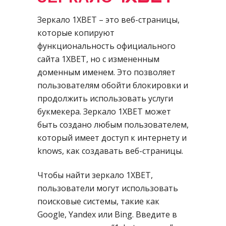
Зеркало 1XBET – это веб-страницы,
которые копируют
функциональность официального
сайта 1XBET, но с измененным
доменным именем. Это позволяет
пользователям обойти блокировки и
продолжить использовать услуги
букмекера. Зеркало 1XBET может
быть создано любым пользователем,
который имеет доступ к интернету и
knows, как создавать веб-страницы.
Чтобы найти зеркало 1XBET,
пользователи могут использовать
поисковые системы, такие как
Google, Yandex или Bing. Введите в