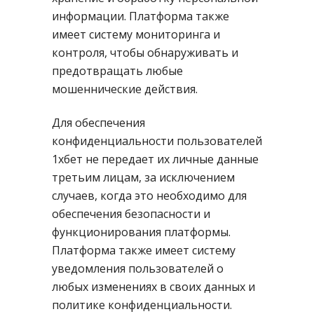
информации. Платформа также
имеет систему мониторинга и
контроля, чтобы обнаруживать и
предотвращать любые
мошеннические действия.
Для обеспечения
конфиденциальности пользователей
1хбет не передает их личные данные
третьим лицам, за исключением
случаев, когда это необходимо для
обеспечения безопасности и
функционирования платформы.
Платформа также имеет систему
уведомления пользователей о
любых изменениях в своих данных и
политике конфиденциальности.