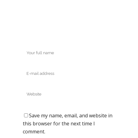
Save my name, email, and website in
this browser for the next time I
comment.