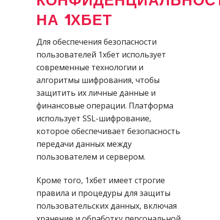
НА 1ХБЕТ
Для обеспечения безопасности
пользователей 1хбет использует
современные технологии и
алгоритмы шифрования, чтобы
защитить их личные данные и
финансовые операции. Платформа
использует SSL-шифрование,
которое обеспечивает безопасность
передачи данных между
пользователем и сервером.
Кроме того, 1хбет имеет строгие
правила и процедуры для защиты
пользовательских данных, включая
хранение и обработку персональной