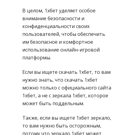
В целом, 1хбет уделяет особое
внимание безопасности и
конфиденциальности своих
пользователей, чтобы обеспечить
им безопасное и комфортное
использование онлайн-игровой
платформы.
Если вы ищете скачать 1хбет, то вам
нужно знать, что скачать 1хбет
можно только с официального сайта
1хбет, а не с зеркала 1хбет, которое
может быть поддельным.
Также, если вы ищете 1хбет зеркало,
то вам нужно быть осторожным,
потому что зеркало 1хбет может