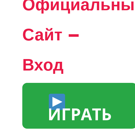
Официальны
Сайт –
Вход
ИГРАТЬ