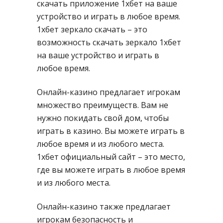
скачать приложение 1хбет на ваше
устройство и играть в любое время.
1хбет зеркало скачать – это
возможность скачать зеркало 1хбет
на ваше устройство и играть в
любое время.
Онлайн-казино предлагает игрокам
множество преимуществ. Вам не
нужно покидать свой дом, чтобы
играть в казино. Вы можете играть в
любое время и из любого места.
1хбет официальный сайт – это место,
где вы можете играть в любое время
и из любого места.
Онлайн-казино также предлагает
игрокам безопасность и