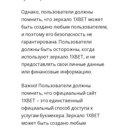
Однако, пользователи должны
помнить, что зеркало 1XBET может
быть создано любым пользователем,
и поэтому его безопасность не
гарантирована. Пользователи
должны быть осторожны, когда
используют зеркало 1XBET, и не
предоставлять свои личные данные
или финансовые информацию.
Важно! Пользователи должны
помнить, что официальный сайт
1XBET – это единственный
официальный способ доступа к
услугам букмекера. Зеркало 1XBET
может быть создано любым