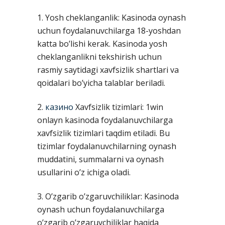
1. Yosh cheklanganlik: Kasinoda oynash
uchun foydalanuvchilarga 18-yoshdan
katta bo’lishi kerak. Kasinoda yosh
cheklanganlikni tekshirish uchun
rasmiy saytidagi xavfsizlik shartlari va
qoidalari bo’yicha talablar beriladi.
2.
казино
Xavfsizlik tizimlari: 1win
onlayn kasinoda foydalanuvchilarga
xavfsizlik tizimlari taqdim etiladi. Bu
tizimlar foydalanuvchilarning oynash
muddatini, summalarni va oynash
usullarini o’z ichiga oladi.
3. O’zgarib o’zgaruvchiliklar: Kasinoda
oynash uchun foydalanuvchilarga
o’zgarib o’zgaruvchiliklar haqida