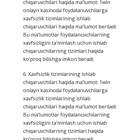
chiqaruvchilari haqida ma’lumot: 1win
onlayn kasinoda foydalanuvchilarga
xavfsizlik tizimlarining ishlab
chiqaruvchilari haqida ma’lumot beriladi.
Bu ma’lumotlar foydalanuvchilarning
xavfsizligini ta’minlash uchun ishlab
chiqaruvchilarning tizimlari haqida
ko’proq bilishga imkon beradi.
6. Xavfsizlik tizimlarining ishlab
chiqaruvchilari haqida ma’lumot: 1win
onlayn kasinoda foydalanuvchilarga
xavfsizlik tizimlarining ishlab
chiqaruvchilari haqida ma’lumot beriladi.
Bu ma’lumotlar foydalanuvchilarning
xavfsizligini ta’minlash uchun ishlab
chiqaruvchilarning tizimlari haqida
ko’proq bilishga imkon beradi.