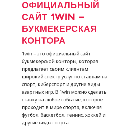
ОФИЦИАЛЬНЫЙ
САЙТ 1WIN –
БУКМЕКЕРСКАЯ
КОНТОРА
1win – это официальный сайт
букмекерской конторы, которая
предлагает своим клиентам
широкий спектр услуг по ставкам на
спорт, киберспорт и другие виды
азартных игр. В 1win можно сделать
ставку на любое событие, которое
проходит в мире спорта, включая
футбол, баскетбол, теннис, хоккей и
другие виды спорта.