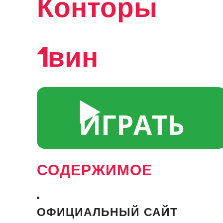
Конторы
1вин
▶️
ИГРАТЬ
СОДЕРЖИМОЕ
ОФИЦИАЛЬНЫЙ САЙТ