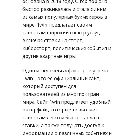
основана в 2018 году. С тех пор она
быстро развивалась и стала одним
из самых популярных букмекеров в
мире. 1win предлагает своим
клиентам широкий спектр услуг,
включая ставки на спорт,
киберспорт, политические события и
другие азартные игры.
Один из ключевых факторов успеха
1win – это ее официальный сайт,
который доступен для
пользователей из многих стран
мира. Сайт 1win предлагает удобный
интерфейс, который позволяет
клиентам легко и быстро делать
ставки, а также получать доступ к
информации о различных событиях и