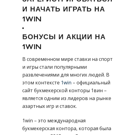
И НАЧАТЬ ИГРАТЬ НА
1WIN
БОНУСЫ И АКЦИИ НА
1WIN
В современном мире ставки на спорт
и игры стали популярными
развлечениями для многих людей. В
этом контексте
1win
– официальный
сайт букмекерской конторы 1вин –
является одним из лидеров на рынке
азартных игр и ставок.
1win – это международная
букмекерская контора, которая была