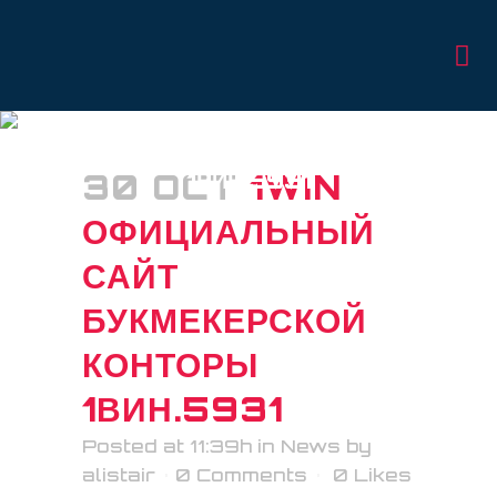
1WIN ОФИЦИАЛЬНЫЙ САЙТ
БУКМЕКЕРСКОЙ КОНТОРЫ
30 OCT
1ВИН.5931
1WIN
ОФИЦИАЛЬНЫЙ
САЙТ
БУКМЕКЕРСКОЙ
КОНТОРЫ
1ВИН.5931
Posted at 11:39h
in
News
by
alistair
0 Comments
0
Likes