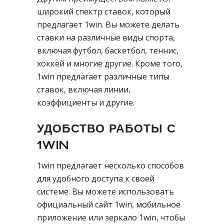
широкий спектр ставок, который
предлагает 1win. Вы можете делать
ставки на различные виды спорта,
включая футбол, баскетбол, теннис,
хоккей и многие другие. Кроме того,
1win предлагает различные типы
ставок, включая линии,
коэффициенты и другие.
УДОБСТВО РАБОТЫ С
1WIN
1win предлагает несколько способов
для удобного доступа к своей
системе. Вы можете использовать
официальный сайт 1win, мобильное
приложение или зеркало 1win, чтобы