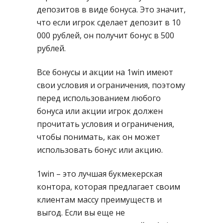
депозитов в виде бонуса. Это значит,
что если игрок сделает депозит в 10
000 рублей, он получит бонус в 500
рублей.
Все бонусы и акции на 1win имеют
свои условия и ограничения, поэтому
перед использованием любого
бонуса или акции игрок должен
прочитать условия и ограничения,
чтобы понимать, как он может
использовать бонус или акцию.
1win – это лучшая букмекерская
контора, которая предлагает своим
клиентам массу преимуществ и
выгод. Если вы еще не