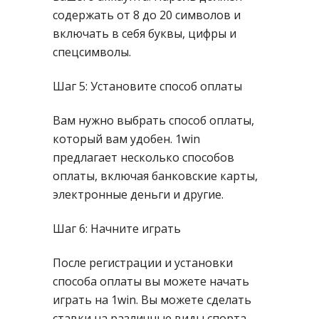
содержать от 8 до 20 символов и
включать в себя буквы, цифры и
спецсимволы.
Шаг 5: Установите способ оплаты
Вам нужно выбрать способ оплаты,
который вам удобен. 1win
предлагает несколько способов
оплаты, включая банковские карты,
электронные деньги и другие.
Шаг 6: Начните играть
После регистрации и установки
способа оплаты вы можете начать
играть на 1win. Вы можете сделать
ставки на различные виды спорта,