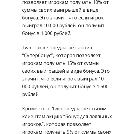
позволяет игрокам получать 10% от
суммы своих выигрышей в виде
бонуса. Это значит, что если игрок
выиграл 10 000 рублей, он получит
бонус в 1 000 рублей.
1win также предлагает акцию
“Супербонус”, которая позволяет
игрокам получать 15% от суммы
своих выигрышей в виде бонуса. Это
значит, что если игрок выиграл 10
000 рублей, он получит бонус в 1 500
рублей.
Кроме того, 1win предлагает своим
клиентам акцию “Бонус для лояльных
игроков”, которая позволяет
игрокам получать 5% от суммы своих