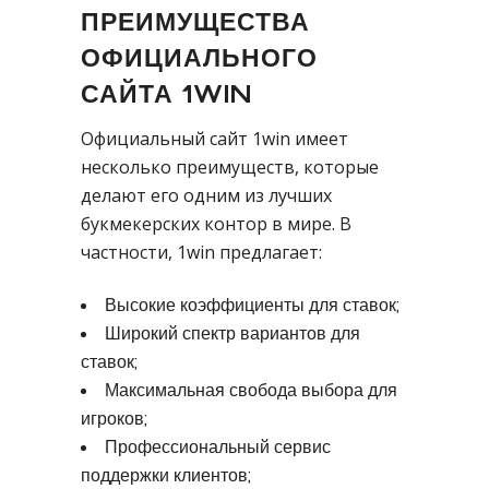
ПРЕИМУЩЕСТВА
ОФИЦИАЛЬНОГО
САЙТА 1WIN
Официальный сайт 1win имеет
несколько преимуществ, которые
делают его одним из лучших
букмекерских контор в мире. В
частности, 1win предлагает:
Высокие коэффициенты для ставок;
Широкий спектр вариантов для
ставок;
Максимальная свобода выбора для
игроков;
Профессиональный сервис
поддержки клиентов;