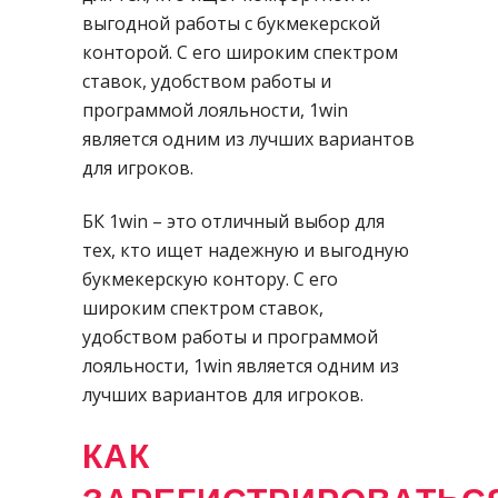
выгодной работы с букмекерской
конторой. С его широким спектром
ставок, удобством работы и
программой лояльности, 1win
является одним из лучших вариантов
для игроков.
БК 1win – это отличный выбор для
тех, кто ищет надежную и выгодную
букмекерскую контору. С его
широким спектром ставок,
удобством работы и программой
лояльности, 1win является одним из
лучших вариантов для игроков.
КАК