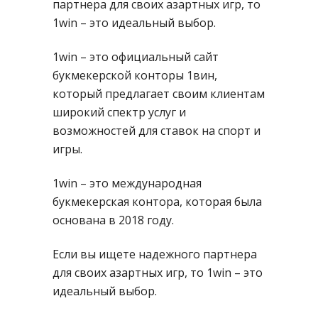
партнера для своих азартных игр, то
1win – это идеальный выбор.
1win – это официальный сайт
букмекерской конторы 1вин,
который предлагает своим клиентам
широкий спектр услуг и
возможностей для ставок на спорт и
игры.
1win – это международная
букмекерская контора, которая была
основана в 2018 году.
Если вы ищете надежного партнера
для своих азартных игр, то 1win – это
идеальный выбор.