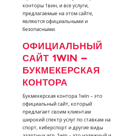
конторы 1вин, и все услуги,
предлагаемые на этом сайте,
являются официальными и
безопасными.
ОФИЦИАЛЬНЫЙ
САЙТ 1WIN –
БУКМЕКЕРСКАЯ
КОНТОРА
Букмекерская контора 1win – это
официальный сайт, который
предлагает своим клиентам
широкий спектр услуг по ставкам на
спорт, киберспорт и другие виды
азартных игр. 1win – это надежный и