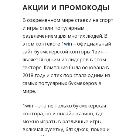
АКЦИИ И ПРОМОКОДЫ
В современном мире ставки на спорт
и игры стали популярным
развлечением для многих людей. В
этом контексте
1win
– официальный
сайт букмекерской конторы 1вин –
является одним из лидеров в этом
секторе. Компания была основана в
2018 году и с тех пор стала одним из
самых популярных букмекеров в
мире.
1win – это не только букмекерская
контора, но и онлайн-казино, где
можно играть в различные игры,
включая рулетку, блэкджек, покер и