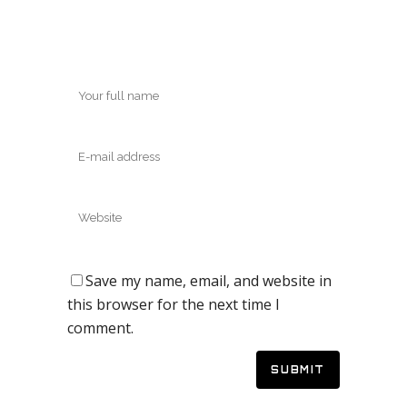
Save my name, email, and website in
this browser for the next time I
comment.