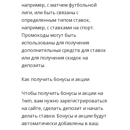
например, с матчем футбольной
лиги, или быть связаны с
определенным типом ставок,
например, с ставками на спорт.
Промокоды могут быть
использованы для получения
дополнительных средств для ставок
или для получения скидок на
депозиты.
Как получить бонусы и акции
Чтобы получить бонусы и акции на
1win, вам нужно зарегистрироваться
на сайте, сделать депозит и начать
делать ставки. Бонусы и акции будут
автоматически добавлены в ваш