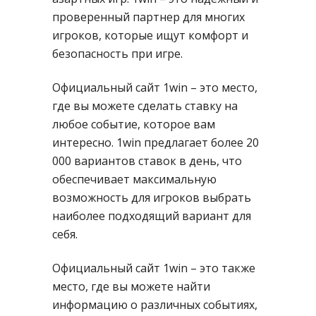
проверенный партнер для многих
игроков, которые ищут комфорт и
безопасность при игре.
Официальный сайт 1win – это место,
где вы можете сделать ставку на
любое событие, которое вам
интересно. 1win предлагает более 20
000 вариантов ставок в день, что
обеспечивает максимальную
возможность для игроков выбрать
наиболее подходящий вариант для
себя.
Официальный сайт 1win – это также
место, где вы можете найти
информацию о различных событиях,