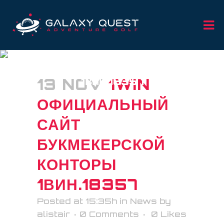
1WIN ОФИЦИАЛЬНЫЙ САЙТ
БУКМЕКЕРСКОЙ КОНТОРЫ
13 NOV
1ВИН.18357
1WIN
ОФИЦИАЛЬНЫЙ
САЙТ
БУКМЕКЕРСКОЙ
КОНТОРЫ
1ВИН.18357
Posted at 15:35h
in
News
by
alistair
0 Comments
0
Likes