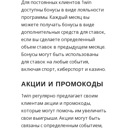
Для постоянных клиентов 1win
доступны бонусы в виде лояльности
программы. Каждый месяц вы
можете получать бонусы в виде
дополнительных средств для ставок,
если вы сделаете определенный
объем ставок в предыдущем месяце.
Бонусы могут быть использованы
для ставок на любые события,
включая спорт, киберспорт и казино.
АКЦИИ И ПРОМОКОДЫ
1win регулярно предлагает своим
клиентам акции и промокоды,
которые могут помочь им увеличить
свои выигрыши. Акции могут быть
связаны с определенным событием,