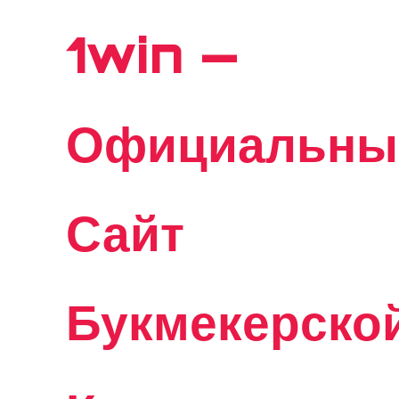
1win —
Официальны
Сайт
Букмекерско