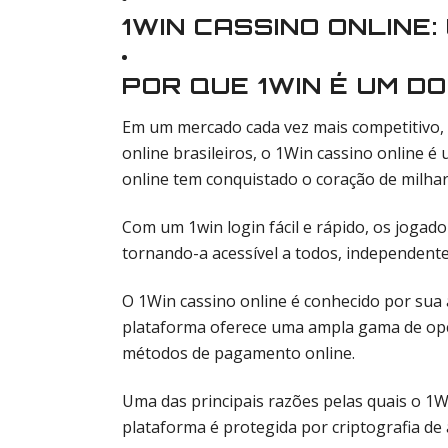
1WIN CASSINO ONLINE:
POR QUE 1WIN É UM D
Em um mercado cada vez mais competitivo, é
online brasileiros, o 1Win cassino online 
online tem conquistado o coração de milhar
Com um 1win login fácil e rápido, os jogado
tornando-a acessível a todos, independente
O 1Win cassino online é conhecido por sua a
plataforma oferece uma ampla gama de opçõe
métodos de pagamento online.
Uma das principais razões pelas quais o 1Wi
plataforma é protegida por criptografia de