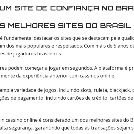
 UM SITE DE CONFIANÇA NO BRA
OS MELHORES SITES DO BRASIL
 fundamental destacar os sites que se destacam pela qualid
é um dos mais populares e respeitados. Com mais de 5 anos 
es de jogadores brasileiros.
res podem começar a jogar em segundos. A plataforma é proje
mente da experiência anterior com cassinos online.
mpla variedade de jogos, incluindo slots, ruleta, blackjack, 
s de pagamento, incluindo cartões de crédito, cartões de 
n cassino online é considerado um dos melhores sites do Bra
 alta segurança, garantindo que todas as transações sejam s