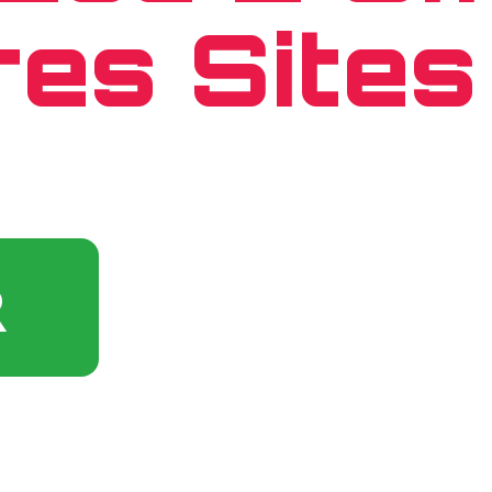
res Sites
R