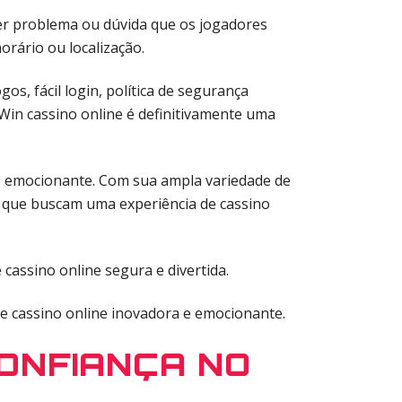
uer problema ou dúvida que os jogadores
rário ou localização.
s, fácil login, política de segurança
1Win cassino online é definitivamente uma
 e emocionante. Com sua ampla variedade de
s que buscam uma experiência de cassino
assino online segura e divertida.
e cassino online inovadora e emocionante.
CONFIANÇA NO